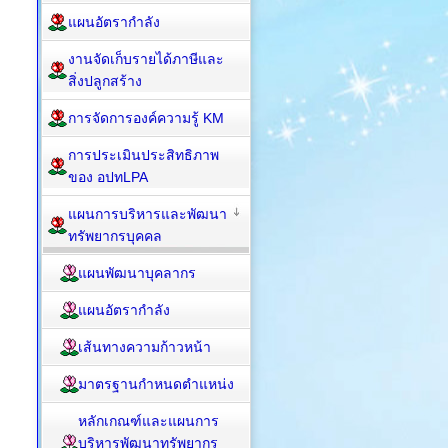
แผนอัตรากำลัง
งานจัดเก็บรายได้ภาษีและ
สิ่งปลูกสร้าง
การจัดการองค์ความรู้ KM
การประเมินประสิทธิภาพ
ของ อปทLPA
แผนการบริหารและพัฒนา
ทรัพยากรบุคคล
แผนพัฒนาบุคลากร
แผนอัตรากำลัง
เส้นทางความก้าวหน้า
มาตรฐานกำหนดตำแหน่ง
หลักเกณฑ์และแผนการ
บริหารพัฒนาทรัพยากร