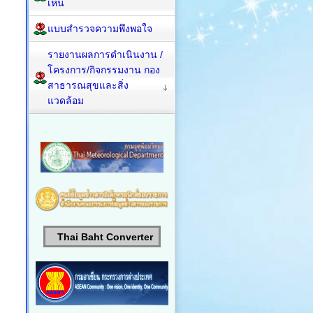
เห็น
แบบสำรวจความพึงพอใจ
รายงานผลการดำเนินงาน /
โครงการ/กิจกรรมงาน กอง
สาธารณสุขและสิ่ง
แวดล้อม
Thai Baht Converter