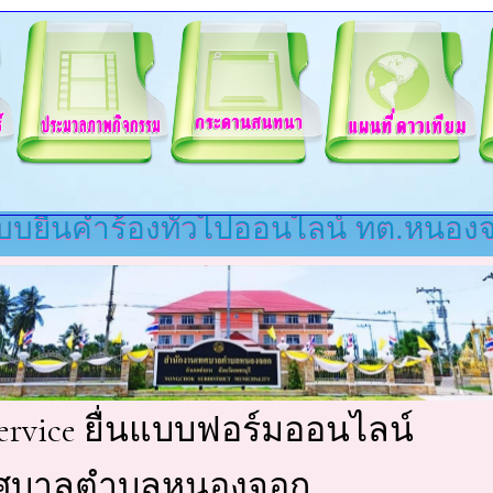
บบยื่นคำร้องทั่วไปออนไลน์ ทต.หนอง