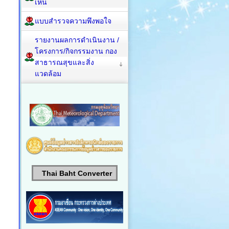
เห็น
แบบสำรวจความพึงพอใจ
รายงานผลการดำเนินงาน /
โครงการ/กิจกรรมงาน กอง
สาธารณสุขและสิ่ง
แวดล้อม
Thai Baht Converter