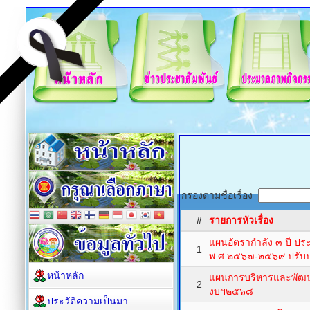
กรองตามชื่อเรื่อง
#
รายการหัวเรื่อง
แผนอัตรากำลัง ๓ ปี ป
1
พ.ศ.๒๕๖๗-๒๕๖๙ ปรับปรุง
หน้าหลัก
แผนการบริหารและพัฒน
2
งบฯ๒๕๖๘
ประวัติความเป็นมา