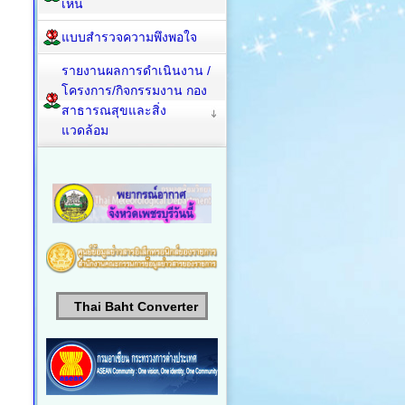
เห็น
แบบสำรวจความพึงพอใจ
รายงานผลการดำเนินงาน /
โครงการ/กิจกรรมงาน กอง
สาธารณสุขและสิ่ง
แวดล้อม
Thai Baht Converter