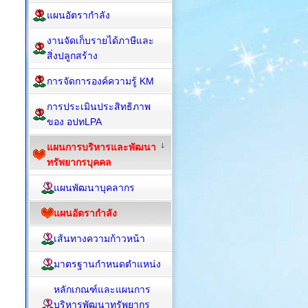
แผนอัตรากำลัง
งานจัดเก็บรายได้ภาษีและ
สิ่งปลูกสร้าง
การจัดการองค์ความรู้ KM
การประเมินประสิทธิภาพ
ของ อปทLPA
แผนการบริหารและพัฒนา
ทรัพยากรบุคคล
แผนพัฒนาบุคลากร
แผนอัตรากำลัง
เส้นทางความก้าวหน้า
มาตรฐานกำหนดตำแหน่ง
หลักเกณฑ์และแผนการ
บริหารพัฒนาทรัพยากร