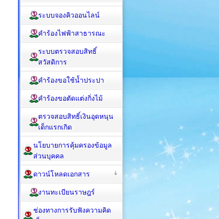
ระบบจองคิวออนไลน์
คำร้องไฟฟ้าสาธารณะ
ระบบตรวจสอบสิทธิ์
สวัสดิการ
คำร้องขอใช้น้ำประปา
คำร้องขอตัดแต่งกิ่งไม้
ตรวจสอบสิทธิ์เงินอุดหนุน
เด็กแรกเกิด
นโยบายการคุ้มครองข้อมูล
ส่วนบุคคล
ดาวน์โหลดเอกสาร
งานทะเบียนราษฎร์
ช่องทางการรับฟังความคิด