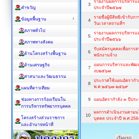
รายงานผลการบริหารแล
3
คำขวัญ
ประจำปี๒๕๖๗
รายชื่อผู้มีสิทธิเข้าร
ข้อมูลพื้นฐาน
4
วันเวลาสถานที่ฯ
สภาพทั่วไป
รายงานผลการบริหารแล
5
ประจำปี๒๕๖๖
สภาพทางสังคม
รับสมัครบุคคลเพื่อการ
6
ด้านโครงสร้างพื้นฐาน
พนักงานจ้าง
แผนการบริหารและพัฒน
ด้านเศรษฐกิจ
7
งบ๒๕๖๗
ศาสนาและวัฒนธรรม
ประกาศใช้แผนอัตรากำ
8
พ.ศ.๒๕๖๗-๒๕๖๙
แผนที่ดาวเทียม
ช่องทางการร้องเรียนใน
9
แผนอัตรากำลัง ๓ ปีป
การบริหารทรัพยากรบุคคล
ผลการดำเนินงานตามน
10
โครงสร้างส่วนราชการ
บุคคล ประจำปี พ.ศ.256
และอำนาจหน้าที่
เริ่มแรก