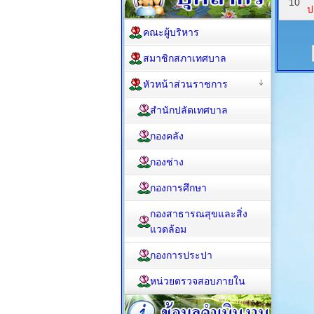
10
ป
คณะผู้บริหาร
สมาชิกสภาเทศบาล
หัวหน้าส่วนราชการ
สำนักปลัดเทศบาล
กองคลัง
กองช่าง
กองการศึกษา
กองสาธารณสุขและสิ่ง
แวดล้อม
กองการประปา
หน่วยตรวจสอบภายใน