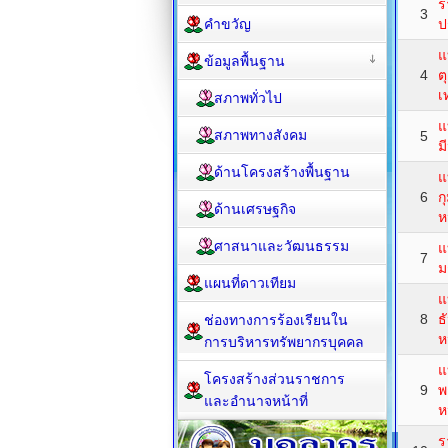
ร
3
คำขวัญ
ป
แ
ข้อมูลพื้นฐาน
4
ต
เ
สภาพทั่วไป
แ
สภาพทางสังคม
5
ม
ด้านโครงสร้างพื้นฐาน
แ
6
ก
ด้านเศรษฐกิจ
ห
ศาสนาและวัฒนธรรม
แ
7
ม
แผนที่ดาวเทียม
แ
8
ธ
ช่องทางการร้องเรียนใน
ห
การบริหารทรัพยากรบุคคล
แ
โครงสร้างส่วนราชการ
9
พ
และอำนาจหน้าที่
ห
ร