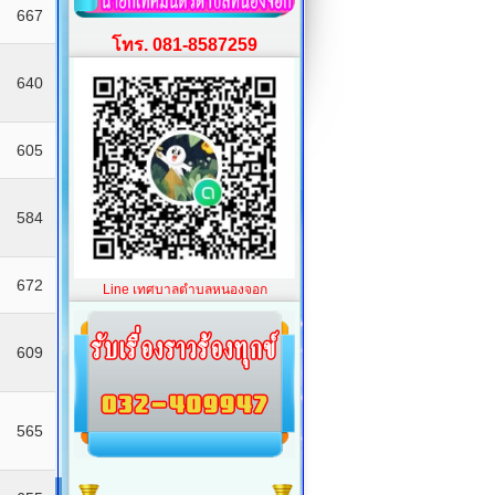
667
โทร. 081-8587259
640
605
584
672
Line เทศบาลตำบลหนองจอก
609
565