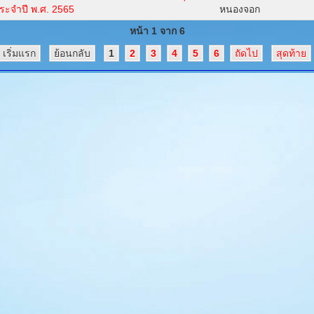
ระจำปี พ.ศ. 2565
หนองจอก
หน้า 1 จาก 6
เริ่มแรก
ย้อนกลับ
1
2
3
4
5
6
ถัดไป
สุดท้าย