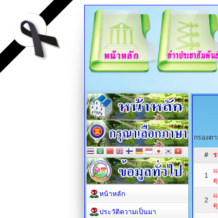
กรองตาม
#
ร
แ
1
ต
หน้าหลัก
แ
2
ต
ประวัติความเป็นมา