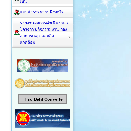
เห็น
แบบสำรวจความพึงพอใจ
รายงานผลการดำเนินงาน /
โครงการ/กิจกรรมงาน กอง
สาธารณสุขและสิ่ง
แวดล้อม
Thai Baht Converter