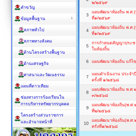
๒/๒๕๖๙
คำขวัญ
แผนพัฒนาท้องถิ่น พ.ศ.(
3
ที่๑/๒๕๖๙
ข้อมูลพื้นฐาน
แผนพัฒนาท้องถิ่น พ.ศ.
สภาพทั่วไป
4
ที่๑/๒๕๖๙
สภาพทางสังคม
การกำหนดสัญญาประช
5
ในท้องถิ้น
ด้านโครงสร้างพื้นฐาน
6
แผนพัฒนาท้องถิ่น แก้ไข 
ด้านเศรษฐกิจ
แผนดำเนินงาน ประจำปี
ศาสนาและวัฒนธรรม
7
ครั้งที่ ๑/๒๕๖๘
แผนที่ดาวเทียม
แผนพัฒนาท้องถิ่น พ.ศ.๒
8
๓/๒๕๖๘
ช่องทางการร้องเรียนใน
การบริหารทรัพยากรบุคคล
แผนพัฒนาท้องถิ่น(พ.ศ.
9
ที่๒/๒๕๖๘
โครงสร้างส่วนราชการ
แผนพัฒนาท้องถิ่น(พ.ศ
และอำนาจหน้าที่
10
ครังที่๑/๒๕๖๘