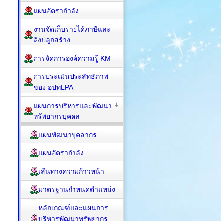
แผนอัตรากำลัง
งานจัดเก็บรายได้ภาษีและ
สิ่งปลูกสร้าง
การจัดการองค์ความรู้ KM
การประเมินประสิทธิภาพ
ของ อปทLPA
แผนการบริหารและพัฒนา
ทรัพยากรบุคคล
แผนพัฒนาบุคลากร
แผนอัตรากำลัง
เส้นทางความก้าวหน้า
มาตรฐานกำหนดตำแหน่ง
หลักเกณฑ์และแผนการ
บริหารพัฒนาทรัพยากร