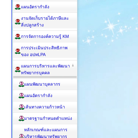
แผนอัตรากำลัง
งานจัดเก็บรายได้ภาษีและ
สิ่งปลูกสร้าง
การจัดการองค์ความรู้ KM
การประเมินประสิทธิภาพ
ของ อปทLPA
แผนการบริหารและพัฒนา
ทรัพยากรบุคคล
แผนพัฒนาบุคลากร
แผนอัตรากำลัง
เส้นทางความก้าวหน้า
มาตรฐานกำหนดตำแหน่ง
หลักเกณฑ์และแผนการ
บริหารพัฒนาทรัพยากร