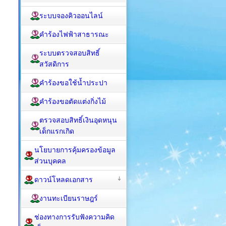
ระบบจองคิวออนไลน์
คำร้องไฟฟ้าสาธารณะ
ระบบตรวจสอบสิทธิ์
สวัสดิการ
คำร้องขอใช้น้ำประปา
คำร้องขอตัดแต่งกิ่งไม้
ตรวจสอบสิทธิ์เงินอุดหนุน
เด็กแรกเกิด
นโยบายการคุ้มครองข้อมูล
ส่วนบุคคล
ดาวน์โหลดเอกสาร
งานทะเบียนราษฎร์
ช่องทางการรับฟังความคิด