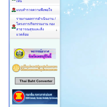
เห็น
แบบสำรวจความพึงพอใจ
รายงานผลการดำเนินงาน /
โครงการ/กิจกรรมงาน กอง
สาธารณสุขและสิ่ง
แวดล้อม
Thai Baht Converter