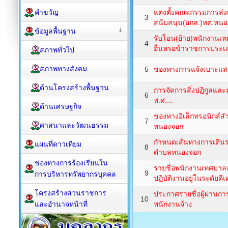
คำขวัญ
แต่งตั้งคณะกรรมการส่ง
3
สนับสนุน(อถล.)ทต.หน
ข้อมูลพื้นฐาน
รับโอน(ย้าย)พนักงานเท
4
อื่นหรอข้าราชการประเภ
สภาพทั่วไป
สภาพทางสังคม
5
ช่องทางการแจ้งเบาะแ
ด้านโครงสร้างพื้นฐาน
การจัดการสิ่งปฏิกูลแล
6
พ.ศ....
ด้านเศรษฐกิจ
ช่องทางอิเล็กทรอนิกส์
7
ศาสนาและวัฒนธรรม
หนองจอก
กำหนดเส้นทางการเดิน
แผนที่ดาวเทียม
8
ตำบลหนองจอก
ช่องทางการร้องเรียนใน
รายชื่อพนักงานเทศบาลล
9
การบริหารทรัพยากรบุคคล
ปฏิบัติงานอยู่ในระดัยดีเ
โครงสร้างส่วนราชการ
ประกาศรายชื่อผู้ผ่านก
10
และอำนาจหน้าที่
พนักงานจ้าง