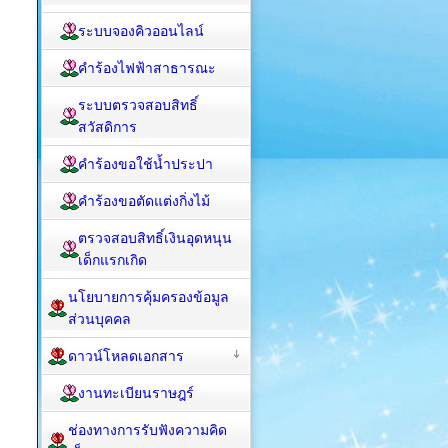
ระบบจองคิวออนไลน์
คำร้องไฟฟ้าสาธารณะ
ระบบตรวจสอบสิทธิ์
สวัสดิการ
คำร้องขอใช้น้ำประปา
คำร้องขอตัดแต่งกิ่งไม้
ตรวจสอบสิทธิ์เงินอุดหนุน
เด็กแรกเกิด
นโยบายการคุ้มครองข้อมูล
ส่วนบุคคล
ดาวน์โหลดเอกสาร
งานทะเบียนราษฎร์
ช่องทางการรับฟังความคิด