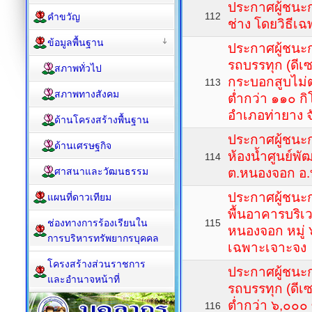
ประกาศผู้ชนะกา
112
คำขวัญ
ช่าง โดยวิธีเ
ข้อมูลพื้นฐาน
ประกาศผู้ชนะ
รถบรรทุก (ดีเซ
สภาพทั่วไป
กระบอกสูบไม่ต่
113
สภาพทางสังคม
ต่ำกว่า ๑๑๐ ก
อำเภอท่ายาง จ
ด้านโครงสร้างพื้นฐาน
ประกาศผู้ชนะ
ด้านเศรษฐกิจ
ห้องน้ำศูนย์พ
114
ศาสนาและวัฒนธรรม
ต.หนองจอก อ.ท
ประกาศผู้ชนะ
แผนที่ดาวเทียม
พื้นอาคารบริ
ช่องทางการร้องเรียนใน
115
หนองจอก หมู่ 
การบริหารทรัพยากรบุคคล
เฉพาะเจาะจง
โครงสร้างส่วนราชการ
ประกาศผู้ชนะ
และอำนาจหน้าที่
รถบรรทุก (ดีเ
ต่ำกว่า ๖,๐๐๐ 
116