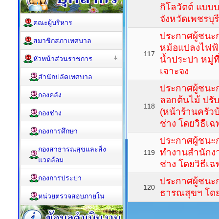
กิโลวัตต์ แบ
จังหวัดเพชรบุร
คณะผู้บริหาร
ประกาศผู้ชนะ
สมาชิกสภาเทศบาล
หม้อแปลงไฟฟ้าแ
117
น้ำประปา หมู่ท
หัวหน้าส่วนราชการ
เจาะจง
สำนักปลัดเทศบาล
ประกาศผู้ชนะ
กองคลัง
ลอกต้นไม้ ปรั
118
(หน้าร้านครัวบ
กองช่าง
ช่าง โดยวิธีเ
กองการศึกษา
ประกาศผู้ชนะก
กองสาธารณสุขและสิ่ง
ทำงานสำนักงาน
119
แวดล้อม
ช่าง โดยวิธีเ
กองการประปา
ประกาศผู้ชนะ
120
ธารณสุขฯ โดย
หน่วยตรวจสอบภายใน