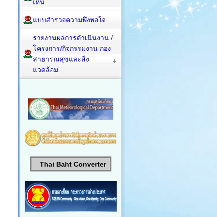
เห็น
แบบสำรวจความพึงพอใจ
รายงานผลการดำเนินงาน /
โครงการ/กิจกรรมงาน กอง
สาธารณสุขและสิ่ง
แวดล้อม
Thai Baht Converter