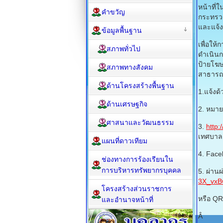
หน้าที่
คำขวัญ
กระทรว
และแจ้ง
ข้อมูลพื้นฐาน
เพื่อให
สภาพทั่วไป
ดำเนินก
ป้ายโฆษ
สภาพทางสังคม
สาธารณะ
ด้านโครงสร้างพื้นฐาน
1.แจ้งด
ด้านเศรษฐกิจ
2. หมาย
ศาสนาและวัฒนธรรม
3.
http:
เทศบา
แผนที่ดาวเทียม
4. Fac
ช่องทางการร้องเรียนใน
การบริหารทรัพยากรบุคคล
5. ผ่านผ
3X_vxB
โครงสร้างส่วนราชการ
หรือ QR
และอำนาจหน้าที่
Â