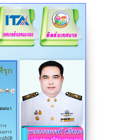
่รุก
ยโฆษณา
นการ
รรมการ
ฏิบัติ