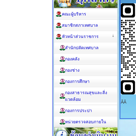
คณะผู้บริหาร
สมาชิกสภาเทศบาล
หัวหน้าส่วนราชการ
สำนักปลัดเทศบาล
กองคลัง
กองช่าง
กองการศึกษา
กองสาธารณสุขและสิ่ง
แวดล้อม
ÃÂ
กองการประปา
หน่วยตรวจสอบภายใน