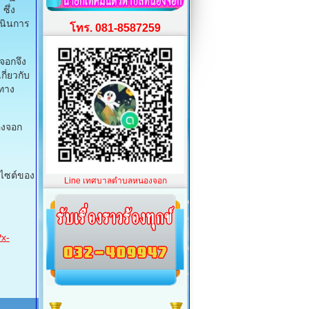
ซึ่ง
นินการ
โทร. 081-8587259
จอกจึง
ี่ยวกับ
ทาง
นองจอก
บไซต์ของ
Line เทศบาลตำบลหนองจอก
x-