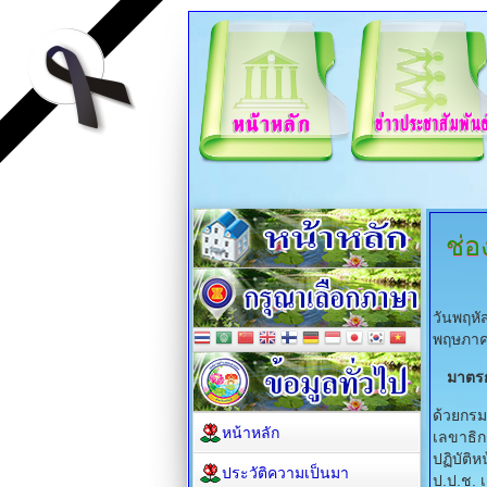
ช่อ
วันพฤหั
พฤษภาค
มาตรก
ด้วยกรม
หน้าหลัก
เลขาธิก
ปฏิบัติ
ประวัติความเป็นมา
ป.ป.ช.