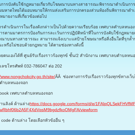
ในการบังคับใช้กฎหมายเกี่ยวกับโฆษณาบนทางสาธารณะพิจารณาดำเนินการ 
งมหาดไทยได้มอบหมายให้กรมส่งเสริมการปกครองส่วนท้องถิ่นพิจารณาดำเ
หมายงานที่เกี่ยวข้องต่อไป
้การดำเนินการในเรื่องดังกล่าวเป็นไปด้วยความเรียบร้อย เทศบาลตำบลหนอง
ารตามมาตรการป้องกันการละเว้นการปฏิบัติหน้าที่ในการบังคับใช้กฎหมายเก
ณาบนทางสาธารณะ สามารถแจ้งเบาะแสป้ายโฆษณาหรือสิ่งอื่นใดที่รุกล้ำ
หรือไม่ชอบด้วยกฎหมาย ได้ตามช่องทางดังนี้
้วยตนเองได้ที่ ศูนย์รับเรื่องราวร้องทุกข์ ชั้น/2 สำนักงาน เทศบาลบตำบลห
เลขโทรศัพท์ 032-786047 ต่อ 202
//www.nongchokcity.go.th/site/
ÃÂ ช่องทางการรับเรื่องราวร้องทุกข์ทางเว็
ลตำบลหนองจอก
ebook เทศบาลตำบลหนองจอก
่านลิงค์ ด้านล่าง
https://docs.google.com/forms/d/e/1FAIpQLSekFHVfMP
wRbhf06b2A5F4XdVqsM9bgdzfkoOMgFA/viewform
 code ด้านล่าง โดยเลือกหัวข้ออื่น ๆ