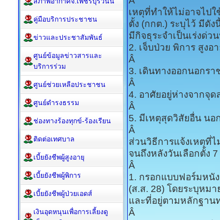
Â
สภาพอากาศจ.เพชรบุรีวันนี้
เหตุที่ทำให้ไม่อาจไปใ
คู่มือบริการประชาชน
ตั้ง (กกต.) ระบุไว้ มีดังนี
มีกิจธุระจำเป็นเร่งด่วน
ข่าวและประชาสัมพันธ์
2. เจ็บป่วย พิการ สูงอ
ศูนย์ข้อมูลข่าวสารและ
Â
บริการร่วม
3. เดินทางออกนอกรา
Â
ศูนย์ช่วยเหลือประชาชน
4. อาศัยอยู่ห่างจากจุ
ศูนย์ดำรงธรรม
Â
5. มีเหตุสุดวิสัยอื่น 
ช่องทางร้องทุกข์-ร้องเรียน
Â
ติดต่อเทศบาล
ส่วนวิธีการแจ้งเหตุที่ไ
จนถึงหลังวันเลือกตั้ง 7
เบี้ยยังชีพผู้สูงอายุ
Â
เบี้ยยังชีพผู้พิการ
1. กรอกแบบฟอร์มหนังสือ
(ส.ส. 28) โดยระบุห
เบี้ยยังชีพผู้ป่วยเอดส์
และที่อยู่ตามหลักฐาน
Â
เงินอุดหนุนเพื่อการเลี้ยงดู