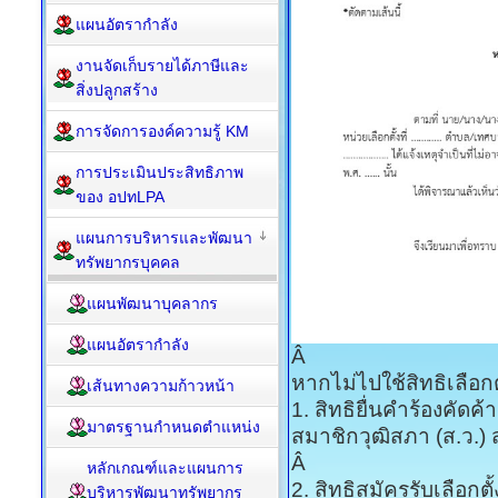
แผนอัตรากำลัง
งานจัดเก็บรายได้ภาษีและ
สิ่งปลูกสร้าง
การจัดการองค์ความรู้ KM
การประเมินประสิทธิภาพ
ของ อปทLPA
แผนการบริหารและพัฒนา
ทรัพยากรบุคคล
แผนพัฒนาบุคลากร
แผนอัตรากำลัง
Â
หากไม่ไปใช้สิทธิเลือกต
เส้นทางความก้าวหน้า
1. สิทธิยื่นคำร้องคัด
มาตรฐานกำหนดตำแหน่ง
สมาชิกวุฒิสภา (ส.ว.) 
Â
หลักเกณฑ์และแผนการ
2. สิทธิสมัครรับเลือก
บริหารพัฒนาทรัพยากร