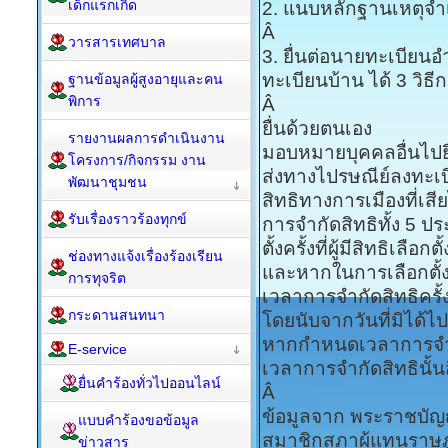
เด็กแรกเกิด
2. แนบหลักฐานเหตุจำเป็
Â
วารสารเทศบาล
3. ยื่นต่อนายทะเบียนอำ
ทะเบียนบ้าน ได้ 3 วิธี
ฐานข้อมูลผู้สูงอายุและคน
พิการ
Â
ยื่นด้วยตนเอง
รายงานผลการดำเนินงาน
มอบหมายบุคคลอื่นไปย
โครงการ/กิจกรรม งาน
ส่งทางไปรษณีย์ลงทะเ
พัฒนาชุมชน
สิทธิทางการเมืองที่เสี
รับเรื่องราวร้องทุกข์
การจำกัดสิทธิทั้ง 5 ป
ตั้งครั้งที่ผู้มีสิทธิเลือก
ช่องทางแจ้งเรื่องร้องเรียน
และหากในการเลือกตั้งครั
การทุจริต
เวลาการจำกัดสิทธิครั้ง
กระดานสนทนา
โดยนับจากวันที่มิได้ไปใ
หากกำหนดเวลาการจำกัด
E-service
เวลาการจำกัดสิทธินั้นส
ยื่นคำร้องทั่วไปออนไลน์
Â
ข้อมูลจาก พระราชบัญญ
แบบคำร้องขอข้อมูล
สมาชิกสภาผู้แทนราษ
ข่าวสาร