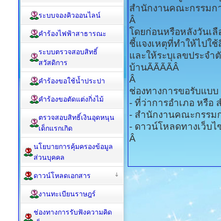
สำนักงานคณะกรรมการ
ระบบจองคิวออนไลน์
Â
โดยก่อนหรือหลังวันเลือ
คำร้องไฟฟ้าสาธารณะ
ชี้แจงเหตุที่ทำให้ไปใช้ส
ระบบตรวจสอบสิทธิ์
และให้ระบุเลขประจำต
สวัสดิการ
บ้านÃÃÃÃÂ
Â
คำร้องขอใช้น้ำประปา
ช่องทางการขอรับแบบ ส.
คำร้องขอตัดแต่งกิ่งไม้
- ที่ว่าการอำเภอ หรือ
- สำนักงานคณะกรรมกา
ตรวจสอบสิทธิ์เงินอุดหนุน
- ดาวน์โหลดทางเว็บไซต
เด็กแรกเกิด
Â
นโยบายการคุ้มครองข้อมูล
ส่วนบุคคล
ดาวน์โหลดเอกสาร
งานทะเบียนราษฎร์
ช่องทางการรับฟังความคิด