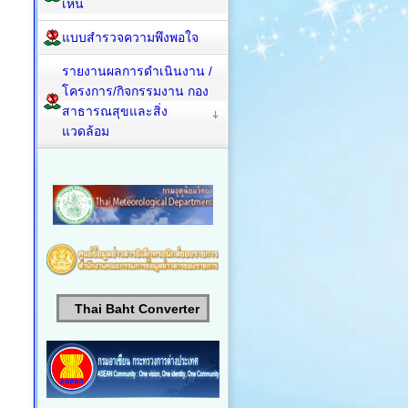
เห็น
แบบสำรวจความพึงพอใจ
รายงานผลการดำเนินงาน /
โครงการ/กิจกรรมงาน กอง
สาธารณสุขและสิ่ง
แวดล้อม
Thai Baht Converter