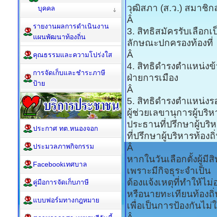
วุฒิสภา (ส.ว.) สมาชิกส
บุคคล
Â
รายงานผลการดำเนินงาน
3. สิทธิสมัครรับเลือก
แผนพัฒนาท้องถิ่น
ลักษณะปกครองท้องที่
Â
คุณธรรมและความโปร่งใส
4. สิทธิดำรงตำแหน่ง
การจัดเก็บและชำระภาษี
ฝ่ายการเมือง
ป้าย
Â
5. สิทธิดำรงตำแหน่งรอง
ผู้ช่วยเลขานุการผู้บริห
ประธานที่ปรึกษาผู้บริห
ประกาศ ทต.หนองจอก
ที่ปรึกษาผู้บริหารท้องถิ
ประมวลภาพกิจกรรม
Â
หากในวันเลือกตั้งผู้มีส
Facebookเทศบาล
เพราะมีกิจธุระจำเป็น
ต้องแจ้งเหตุที่ทำให้ไม
คู่มือการจัดเก็บภาษี
หรือนายทะเทียนท้องถิ่น
แบบฟอร์มทางกฎหมาย
เพื่อเป็นการป้องกันไม่ใ