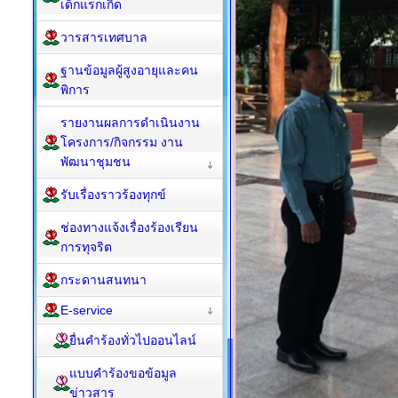
เด็กแรกเกิด
วารสารเทศบาล
ฐานข้อมูลผู้สูงอายุและคน
พิการ
รายงานผลการดำเนินงาน
โครงการ/กิจกรรม งาน
พัฒนาชุมชน
รับเรื่องราวร้องทุกข์
ช่องทางแจ้งเรื่องร้องเรียน
การทุจริต
กระดานสนทนา
E-service
ยื่นคำร้องทั่วไปออนไลน์
แบบคำร้องขอข้อมูล
ข่าวสาร