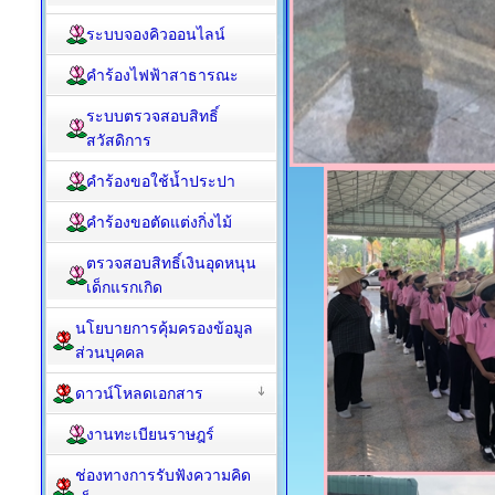
ระบบจองคิวออนไลน์
คำร้องไฟฟ้าสาธารณะ
ระบบตรวจสอบสิทธิ์
สวัสดิการ
คำร้องขอใช้น้ำประปา
คำร้องขอตัดแต่งกิ่งไม้
ตรวจสอบสิทธิ์เงินอุดหนุน
เด็กแรกเกิด
นโยบายการคุ้มครองข้อมูล
ส่วนบุคคล
ดาวน์โหลดเอกสาร
งานทะเบียนราษฎร์
ช่องทางการรับฟังความคิด