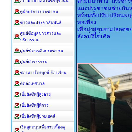
ตามแนวทาง “ประชารั
สภาพอากาศจ.เพชรบุรีวันนี้
และประชาชนช่วยกันลด
คู่มือบริการประชาชน
พร้อมทั้งปรับเปลี่ยน
พอเพียง
ข่าวและประชาสัมพันธ์
เพื่อมุ่งสู่ชุมชนปลอ
ศูนย์ข้อมูลข่าวสารและ
สังคมรีไซเคิล
บริการร่วม
ศูนย์ช่วยเหลือประชาชน
ศูนย์ดำรงธรรม
ช่องทางร้องทุกข์-ร้องเรียน
ติดต่อเทศบาล
เบี้ยยังชีพผู้สูงอายุ
เบี้ยยังชีพผู้พิการ
เบี้ยยังชีพผู้ป่วยเอดส์
เงินอุดหนุนเพื่อการเลี้ยงดู