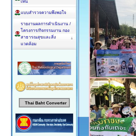
เห็น
แบบสำรวจความพึงพอใจ
รายงานผลการดำเนินงาน /
โครงการ/กิจกรรมงาน กอง
สาธารณสุขและสิ่ง
แวดล้อม
Thai Baht Converter