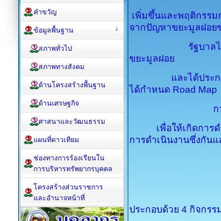
คำขวัญ
เพิ่มขึ้น
และพฤติกรรมก
จากปัญหาขยะมูลฝอย
ข้อมูลพื้นฐาน
รัฐบาลได้เล็งเห
สภาพทั่วไป
ขยะมูลฝอย
สภาพทางสังคม
และได้ประกาศให
ด้านโครงสร้างพื้นฐาน
ได้กำหนด Road Map
ด้านเศรษฐกิจ
การจัดการขยะ
ศาสนาและวัฒนธรรม
เพื่อให้เกิดการดำเ
การดำเนินงานซึ่งกันแ
แผนที่ดาวเทียม
ช่องทางการร้องเรียนใน
การบริหารทรัพยากรบุคคล
โครงสร้างส่วนราชการ
และอำนาจหน้าที่
ประกอบด้วย 4 กิจกรรม