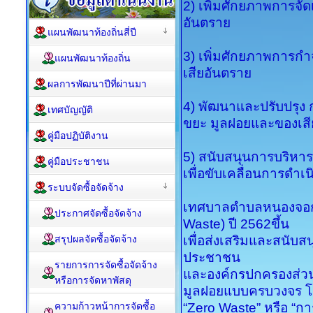
2) เพิ่มศักยภาพการจ
อันตราย
แผนพัฒนาท้องถิ่นสี่ปี
3) เพิ่มศักยภาพการก
แผนพัฒนาท้องถิ่น
เสียอันตราย
ผลการพัฒนาปีที่ผ่านมา
4) พัฒนาและปรับปรุง
เทศบัญญัติ
ขยะ มูลฝอยและของเส
คู่มือปฏิบัติงาน
5) สนับสนุนการบริหา
คู่มือประชาชน
เพื่อขับเคลื่อนการดํ
ระบบจัดซื้อจัดจ้าง
เทศบาลตำบลหนองจอก
ประกาศจัดซื้อจัดจ้าง
Waste) ปี 2562ขึ้น
สรุปผลจัดซื้อจัดจ้าง
เพื่อส่งเสริมและสนับ
ประชาชน
รายการการจัดซื้อจัดจ้าง
และองค์กรปกครองส่วน
หรือการจัดหาพัสดุ
มูลฝอยแบบครบวงจร 
ความก้าวหน้าการจัดซื้อ
“Zero Waste” หรือ “ก