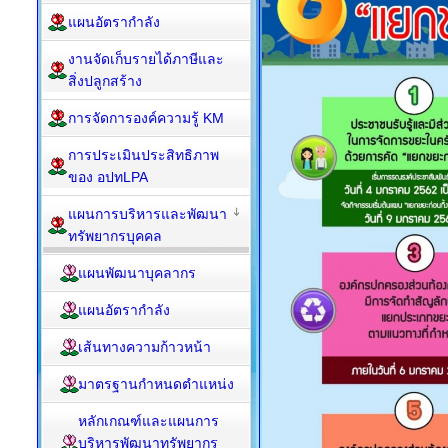
แผนอัตรากำลัง
งานจัดเก็บรายได้ภาษีและ
สิ่งปลูกสร้าง
การจัดการองค์ความรู้ KM
การประเมินประสิทธิภาพ
ของ อปทLPA
แผนการบริหารและพัฒนา
ทรัพยากรบุคคล
แผนพัฒนาบุคลากร
แผนอัตรากำลัง
เส้นทางความก้าวหน้า
มาตรฐานกำหนดตำแหน่ง
หลักเกณฑ์และแผนการ
บริหารพัฒนาทรัพยากร