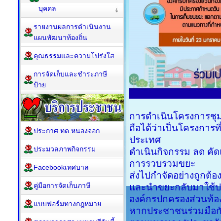
บุคคล
รายงานผลการดำเนินงาน
แผนพัฒนาท้องถิ่น
คุณธรรมและความโปร่งใส
การจัดเก็บและชำระภาษี
ป้าย
การดำเนินโครงการชุ
ถือได้ว่าเป็นโครงการที
ประกาศ ทต.หนองจอก
ประเทศ
ประมวลภาพกิจกรรม
ดำเนินกิจกรรม ลด คั
การรวบรวมขยะ
Facebookเทศบาล
ส่งไปกำจัดอย่างถูกต้
คู่มือการจัดเก็บภาษี
และนำขยะกลับมาใช้ปร
องค์กรปกครองส่วนท้อ
แบบฟอร์มทางกฎหมาย
​หากประชาชนร่วมมือก