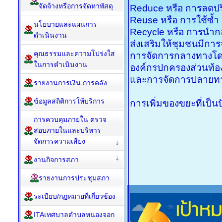
จัดจ้างหรือการจัดหาพัสดุ
Reduce หรือ การลดป
Reuse หรือ การใช้ซ้ำ
นโยบายและแผนการ
Recycle หรือ การนำกล
ดำเนินงาน
ส่งเสริมให้ชุมชนมีก
คุณธรรมและความโปร่งใส
การจัดการกลางทางโด
ในการดำเนินงาน
องค์กรปกครองส่วนท้อง
และการจัดการปลายทาง
รายงานการเงิน การคลัง
ข้อมูลสถิติการให้บริการ
การเพิ่มของขยะที่เป็น
การควบคุมภายใน ตรวจ
สอบภายในและบริหาร
จัดการความเสี่ยง
งานกิจการสภา
รายงานการประชุมสภา
ระเบียบ/กฏหมายที่เกี่ยวข้อง
ITAเทศบาลตำบลหนองจอก