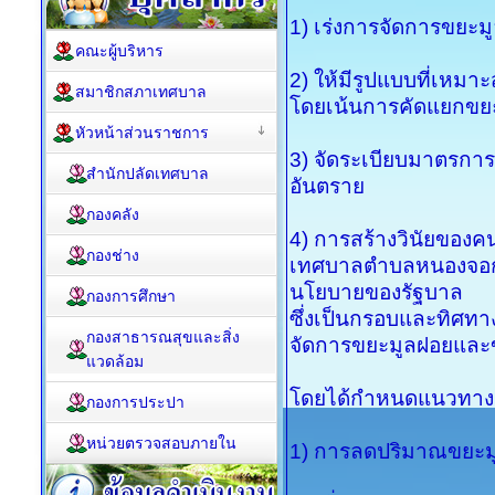
1) เร่งการจัดการขยะม
คณะผู้บริหาร
2) ให้มีรูปแบบที่เหมาะ
สมาชิกสภาเทศบาล
โดยเน้นการคัดแยกขยะ
หัวหน้าส่วนราชการ
3) จัดระเบียบมาตรกา
สำนักปลัดเทศบาล
อันตราย
กองคลัง
4) การสร้างวินัยของคนใ
กองช่าง
เทศบาลตำบลหนองจอก
นโยบายของรัฐบาล
กองการศึกษา
ซึ่งเป็นกรอบและทิศท
กองสาธารณสุขและสิ่ง
จัดการขยะมูลฝอยและ
แวดล้อม
โดยได้กำหนดแนวทางการ
กองการประปา
หน่วยตรวจสอบภายใน
1) การลดปริมาณขยะม