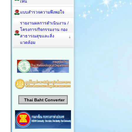
เห็น
แบบสำรวจความพึงพอใจ
รายงานผลการดำเนินงาน /
โครงการ/กิจกรรมงาน กอง
สาธารณสุขและสิ่ง
แวดล้อม
Thai Baht Converter