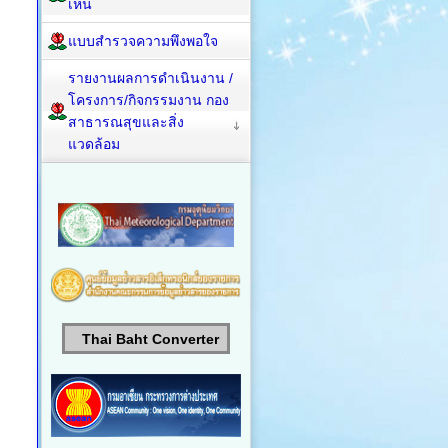
เห็น
แบบสำรวจความพึงพอใจ
รายงานผลการดำเนินงาน /
โครงการ/กิจกรรมงาน กอง
สาธารณสุขและสิ่ง
แวดล้อม
Thai Baht Converter