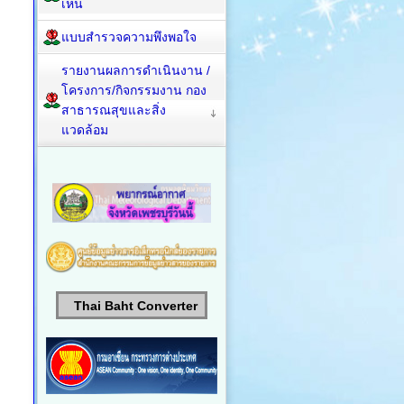
เห็น
แบบสำรวจความพึงพอใจ
รายงานผลการดำเนินงาน /
โครงการ/กิจกรรมงาน กอง
สาธารณสุขและสิ่ง
แวดล้อม
Thai Baht Converter