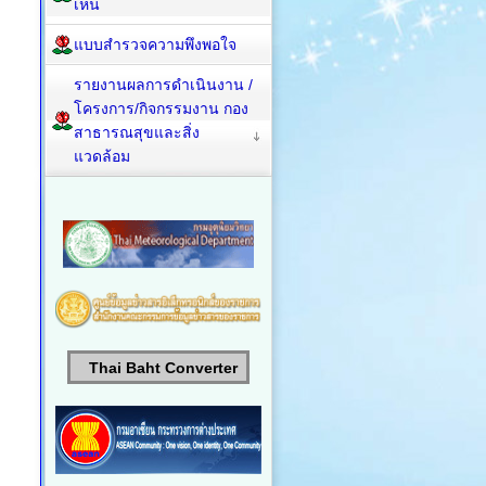
เห็น
แบบสำรวจความพึงพอใจ
รายงานผลการดำเนินงาน /
โครงการ/กิจกรรมงาน กอง
สาธารณสุขและสิ่ง
แวดล้อม
Thai Baht Converter