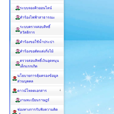
ระบบจองคิวออนไลน์
คำร้องไฟฟ้าสาธารณะ
ระบบตรวจสอบสิทธิ์
สวัสดิการ
คำร้องขอใช้น้ำประปา
คำร้องขอตัดแต่งกิ่งไม้
ตรวจสอบสิทธิ์เงินอุดหนุน
เด็กแรกเกิด
นโยบายการคุ้มครองข้อมูล
ส่วนบุคคล
ดาวน์โหลดเอกสาร
งานทะเบียนราษฎร์
ช่องทางการรับฟังความคิด