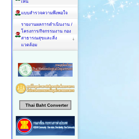
เห็น
แบบสำรวจความพึงพอใจ
รายงานผลการดำเนินงาน /
โครงการ/กิจกรรมงาน กอง
สาธารณสุขและสิ่ง
แวดล้อม
Thai Baht Converter