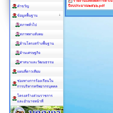
รายงานแสดงผลการดำเนิ
ปีงบประมาณ๒๕๖๖.pdf
คำขวัญ
ข้อมูลพื้นฐาน
สภาพทั่วไป
สภาพทางสังคม
ด้านโครงสร้างพื้นฐาน
ด้านเศรษฐกิจ
ศาสนาและวัฒนธรรม
แผนที่ดาวเทียม
ช่องทางการร้องเรียนใน
การบริหารทรัพยากรบุคคล
โครงสร้างส่วนราชการ
และอำนาจหน้าที่