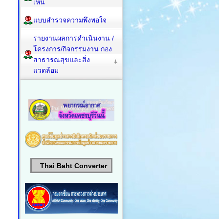
เห็น
แบบสำรวจความพึงพอใจ
รายงานผลการดำเนินงาน /
โครงการ/กิจกรรมงาน กอง
สาธารณสุขและสิ่ง
แวดล้อม
Thai Baht Converter