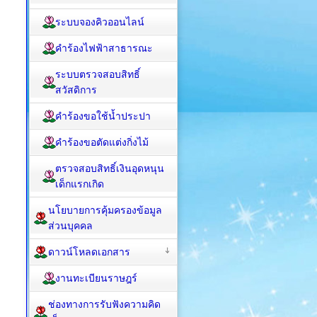
ระบบจองคิวออนไลน์
คำร้องไฟฟ้าสาธารณะ
ระบบตรวจสอบสิทธิ์
สวัสดิการ
คำร้องขอใช้น้ำประปา
คำร้องขอตัดแต่งกิ่งไม้
ตรวจสอบสิทธิ์เงินอุดหนุน
เด็กแรกเกิด
นโยบายการคุ้มครองข้อมูล
ส่วนบุคคล
ดาวน์โหลดเอกสาร
งานทะเบียนราษฎร์
ช่องทางการรับฟังความคิด