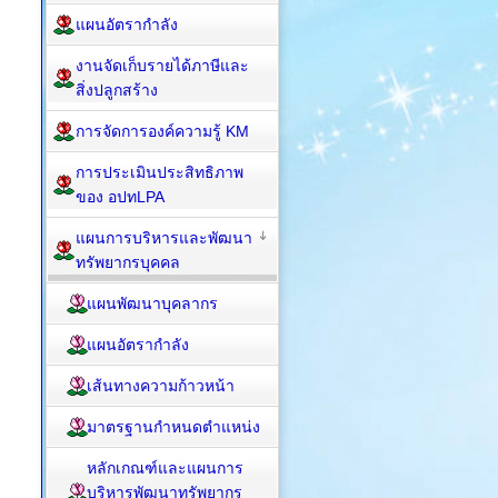
แผนอัตรากำลัง
งานจัดเก็บรายได้ภาษีและ
สิ่งปลูกสร้าง
การจัดการองค์ความรู้ KM
การประเมินประสิทธิภาพ
ของ อปทLPA
แผนการบริหารและพัฒนา
ทรัพยากรบุคคล
แผนพัฒนาบุคลากร
แผนอัตรากำลัง
เส้นทางความก้าวหน้า
มาตรฐานกำหนดตำแหน่ง
หลักเกณฑ์และแผนการ
บริหารพัฒนาทรัพยากร