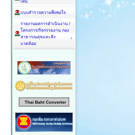
เห็น
แบบสำรวจความพึงพอใจ
รายงานผลการดำเนินงาน /
โครงการ/กิจกรรมงาน กอง
สาธารณสุขและสิ่ง
แวดล้อม
Thai Baht Converter