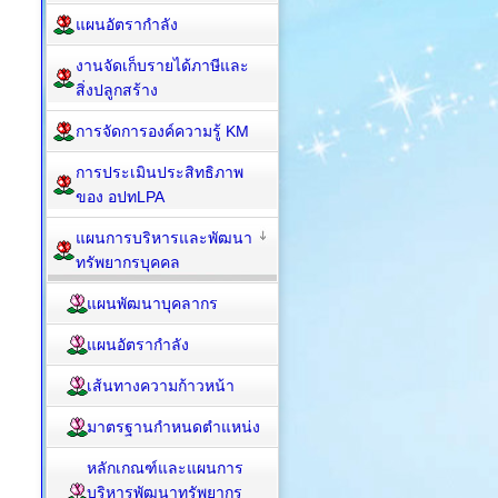
แผนอัตรากำลัง
งานจัดเก็บรายได้ภาษีและ
สิ่งปลูกสร้าง
การจัดการองค์ความรู้ KM
การประเมินประสิทธิภาพ
ของ อปทLPA
แผนการบริหารและพัฒนา
ทรัพยากรบุคคล
แผนพัฒนาบุคลากร
แผนอัตรากำลัง
เส้นทางความก้าวหน้า
มาตรฐานกำหนดตำแหน่ง
หลักเกณฑ์และแผนการ
บริหารพัฒนาทรัพยากร