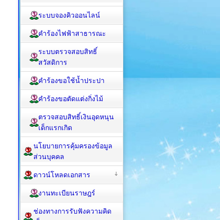
ระบบจองคิวออนไลน์
คำร้องไฟฟ้าสาธารณะ
ระบบตรวจสอบสิทธิ์
สวัสดิการ
คำร้องขอใช้น้ำประปา
คำร้องขอตัดแต่งกิ่งไม้
ตรวจสอบสิทธิ์เงินอุดหนุน
เด็กแรกเกิด
นโยบายการคุ้มครองข้อมูล
ส่วนบุคคล
ดาวน์โหลดเอกสาร
งานทะเบียนราษฎร์
ช่องทางการรับฟังความคิด