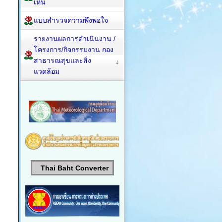
เห็น
แบบสำรวจความพึงพอใจ
รายงานผลการดำเนินงาน /
โครงการ/กิจกรรมงาน กอง
สาธารณสุขและสิ่ง
แวดล้อม
Thai Baht Converter