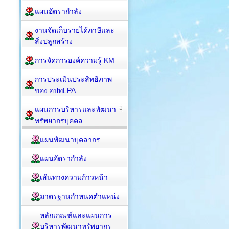
แผนอัตรากำลัง
งานจัดเก็บรายได้ภาษีและ
สิ่งปลูกสร้าง
การจัดการองค์ความรู้ KM
การประเมินประสิทธิภาพ
ของ อปทLPA
แผนการบริหารและพัฒนา
ทรัพยากรบุคคล
แผนพัฒนาบุคลากร
แผนอัตรากำลัง
เส้นทางความก้าวหน้า
มาตรฐานกำหนดตำแหน่ง
หลักเกณฑ์และแผนการ
บริหารพัฒนาทรัพยากร