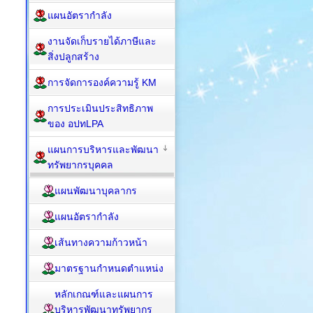
แผนอัตรากำลัง
งานจัดเก็บรายได้ภาษีและ
สิ่งปลูกสร้าง
การจัดการองค์ความรู้ KM
การประเมินประสิทธิภาพ
ของ อปทLPA
แผนการบริหารและพัฒนา
ทรัพยากรบุคคล
แผนพัฒนาบุคลากร
แผนอัตรากำลัง
เส้นทางความก้าวหน้า
มาตรฐานกำหนดตำแหน่ง
หลักเกณฑ์และแผนการ
บริหารพัฒนาทรัพยากร