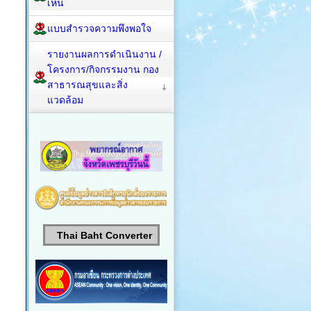
เห็น
แบบสำรวจความพึงพอใจ
รายงานผลการดำเนินงาน /
โครงการ/กิจกรรมงาน กอง
สาธารณสุขและสิ่ง
แวดล้อม
Thai Baht Converter