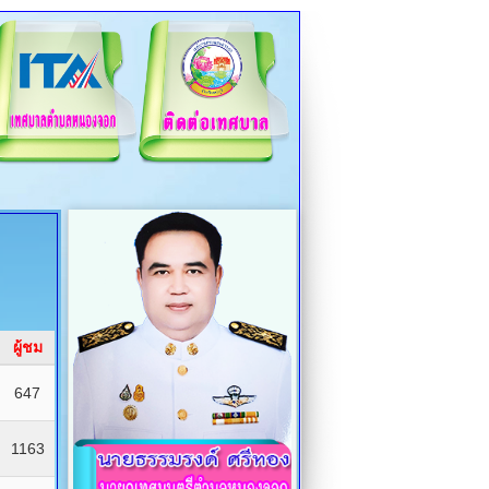
ผู้ชม
647
1163