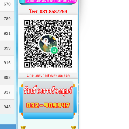
670
โทร. 081-8587259
789
931
899
916
Line เทศบาลตำบลหนองจอก
893
937
948