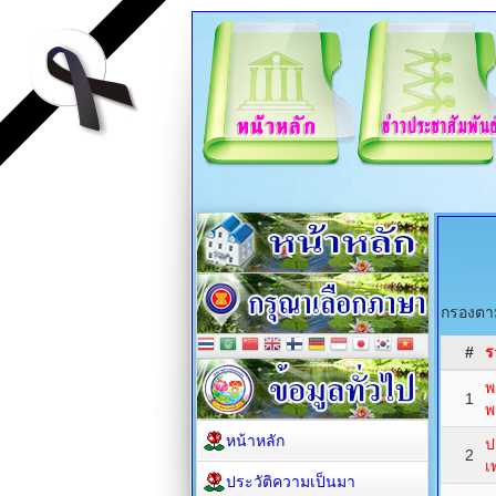
กรองตาม
#
ร
พ
1
พ
หน้าหลัก
ป
2
เ
ประวัติความเป็นมา