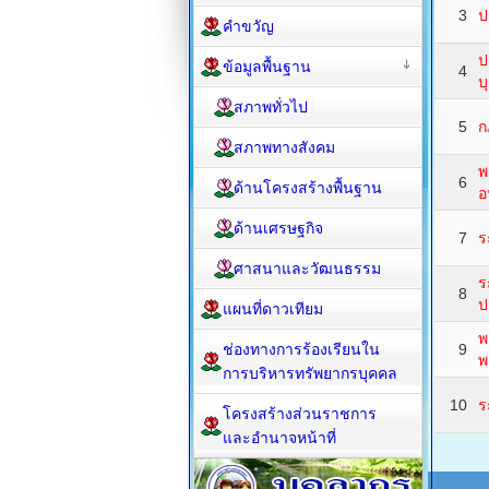
3
ป
คำขวัญ
ป
ข้อมูลพื้นฐาน
4
บ
สภาพทั่วไป
5
ก
สภาพทางสังคม
พ
6
ด้านโครงสร้างพื้นฐาน
อ
ด้านเศรษฐกิจ
7
ร
ศาสนาและวัฒนธรรม
ร
8
ป
แผนที่ดาวเทียม
พ
ช่องทางการร้องเรียนใน
9
พ
การบริหารทรัพยากรบุคคล
10
ร
โครงสร้างส่วนราชการ
และอำนาจหน้าที่