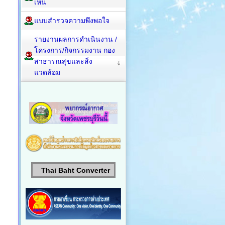
เห็น
แบบสำรวจความพึงพอใจ
รายงานผลการดำเนินงาน /
โครงการ/กิจกรรมงาน กอง
สาธารณสุขและสิ่ง
แวดล้อม
Thai Baht Converter