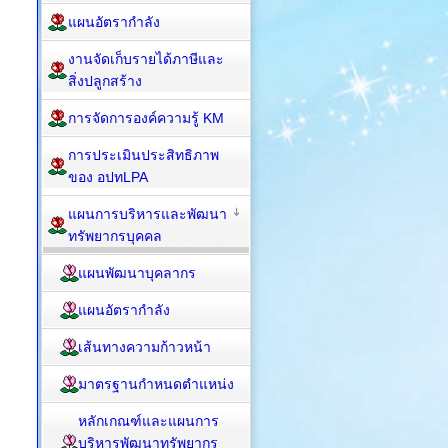
แผนอัตรากำลัง
งานจัดเก็บรายได้ภาษีและ
สิ่งปลูกสร้าง
การจัดการองค์ความรู้ KM
การประเมินประสิทธิภาพ
ของ อปทLPA
แผนการบริหารและพัฒนา
ทรัพยากรบุคคล
แผนพัฒนาบุคลากร
แผนอัตรากำลัง
เส้นทางความก้าวหน้า
มาตรฐานกำหนดตำแหน่ง
หลักเกณฑ์และแผนการ
บริหารพัฒนาทรัพยากร