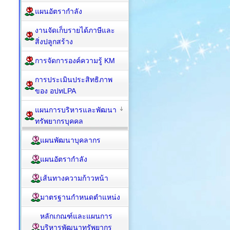
แผนอัตรากำลัง
งานจัดเก็บรายได้ภาษีและ
สิ่งปลูกสร้าง
การจัดการองค์ความรู้ KM
การประเมินประสิทธิภาพ
ของ อปทLPA
แผนการบริหารและพัฒนา
ทรัพยากรบุคคล
แผนพัฒนาบุคลากร
แผนอัตรากำลัง
เส้นทางความก้าวหน้า
มาตรฐานกำหนดตำแหน่ง
หลักเกณฑ์และแผนการ
บริหารพัฒนาทรัพยากร