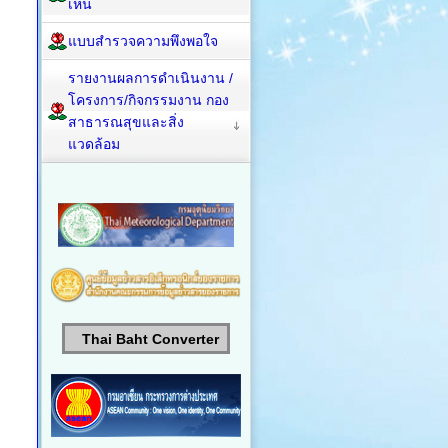
เห็น
แบบสำรวจความพึงพอใจ
รายงานผลการดำเนินงาน /
โครงการ/กิจกรรมงาน กอง
สาธารณสุขและสิ่ง
แวดล้อม
Thai Baht Converter