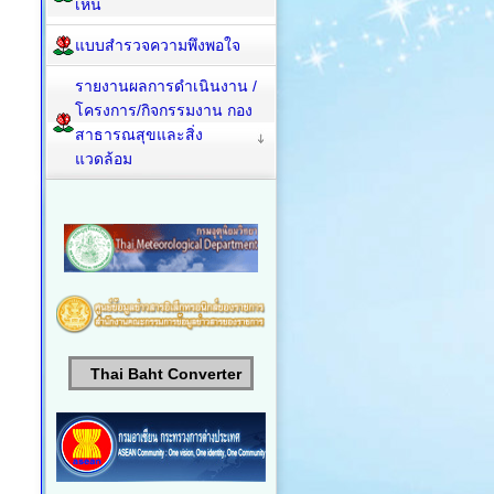
เห็น
แบบสำรวจความพึงพอใจ
รายงานผลการดำเนินงาน /
โครงการ/กิจกรรมงาน กอง
สาธารณสุขและสิ่ง
แวดล้อม
Thai Baht Converter