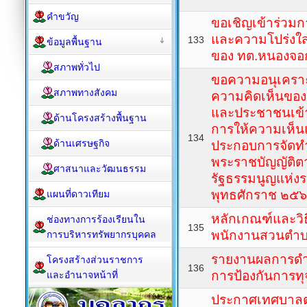
คำขวัญ
ขอเชิญเข้าร่วม
และความโปร่งใ
133
ข้อมูลพื้นฐาน
ของ ทต.หนองจอ
สภาพทั่วไป
ขอความอนุเคราะ
สภาพทางสังคม
ความคิดเห็นของผู
และประชาชนเข้า
ด้านโครงสร้างพื้นฐาน
การให้ความเห็
134
ด้านเศรษฐกิจ
ประกอบการจัดท
พระราชบัญญัติ
ศาสนาและวัฒนธรรม
รัฐธรรมนูญแห่
พุทธศักราช ๒๕
แผนที่ดาวเทียม
หลักเกณฑ์และวิธ
ช่องทางการร้องเรียนใน
135
พนักงานสวนตำ
การบริหารทรัพยากรบุคคล
รายงานผลการดำเ
โครงสร้างส่วนราชการ
136
การป้องกันการทุจ
และอำนาจหน้าที่
ประกาศเทศบาล