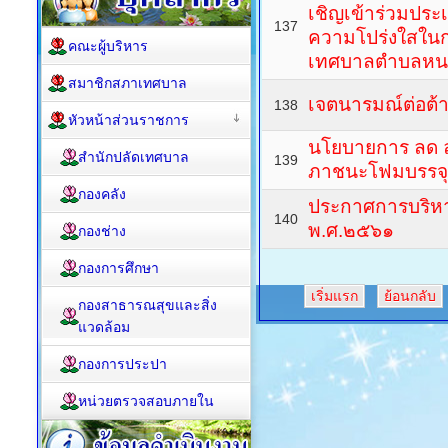
เชิญเข้าร่วมปร
137
ความโปร่งใสใน
คณะผู้บริหาร
เทศบาลตำบลหน
สมาชิกสภาเทศบาล
เจตนารมณ์ต่อต้
138
หัวหน้าส่วนราชการ
นโยบายการ ลด ล
สำนักปลัดเทศบาล
139
ภาชนะโฟมบรรจ
กองคลัง
ประกาศการบริห
140
พ.ศ.๒๕๖๑
กองช่าง
กองการศึกษา
เริ่มแรก
ย้อนกลับ
กองสาธารณสุขและสิ่ง
แวดล้อม
กองการประปา
หน่วยตรวจสอบภายใน