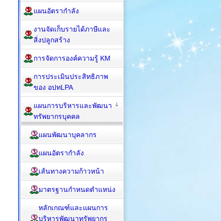
แผนอัตรากำลัง
งานจัดเก็บรายได้ภาษีและ
สิ่งปลูกสร้าง
การจัดการองค์ความรู้ KM
การประเมินประสิทธิภาพ
ของ อปทLPA
แผนการบริหารและพัฒนา
ทรัพยากรบุคคล
แผนพัฒนาบุคลากร
แผนอัตรากำลัง
เส้นทางความก้าวหน้า
มาตรฐานกำหนดตำแหน่ง
หลักเกณฑ์และแผนการ
บริหารพัฒนาทรัพยากร