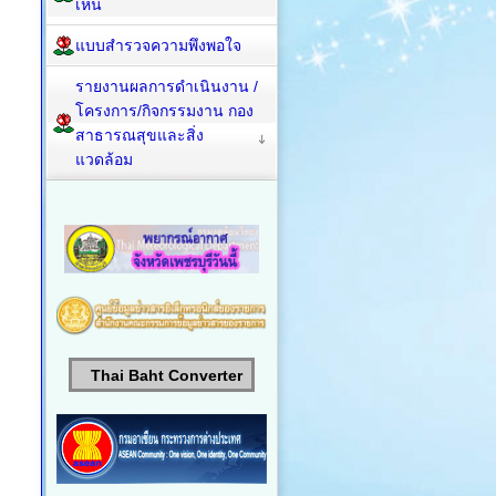
เห็น
แบบสำรวจความพึงพอใจ
รายงานผลการดำเนินงาน /
โครงการ/กิจกรรมงาน กอง
สาธารณสุขและสิ่ง
แวดล้อม
Thai Baht Converter