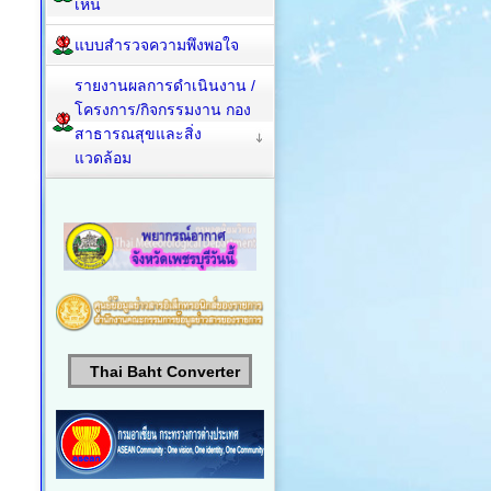
เห็น
แบบสำรวจความพึงพอใจ
รายงานผลการดำเนินงาน /
โครงการ/กิจกรรมงาน กอง
สาธารณสุขและสิ่ง
แวดล้อม
Thai Baht Converter