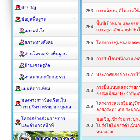
คำขวัญ
253
การแจ้งเหตุที่ไม่อาจใช้สิ
ข้อมูลพื้นฐาน
พื้นที่เป้าหมายและก
254
การอยู่อาศัยและทำกินใน
สภาพทั่วไป
สภาพทางสังคม
255
โครงการชุมชนปลอดขยะ
ด้านโครงสร้างพื้นฐาน
256
การรับโอนพนักงานเทศ
ด้านเศรษฐกิจ
257
ประกาศแจังชำระภาษี
ศาสนาและวัฒนธรรม
การยื่นแบบแสดงรายกา
แผนที่ดาวเทียม
258
ธรรมเนียม ประจำปี๒
ช่องทางการร้องเรียนใน
โครงการส่งเสริมอนุร
259
การบริหารทรัพยากรบุคคล
ลอยกระทง งบประมาณ
โครงสร้างส่วนราชการ
ขอเชิญเข้าร่วมการป
และอำนาจหน้าที่
260
โปร่งใสในการดำเนิน
หนองจอก