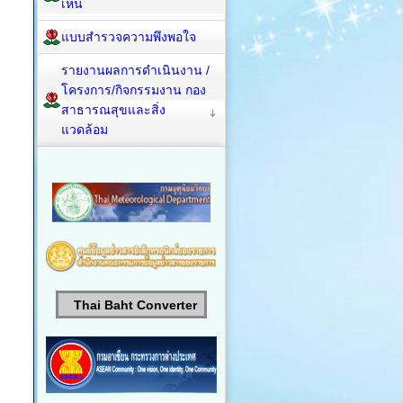
เห็น
แบบสำรวจความพึงพอใจ
รายงานผลการดำเนินงาน /
โครงการ/กิจกรรมงาน กอง
สาธารณสุขและสิ่ง
แวดล้อม
Thai Baht Converter