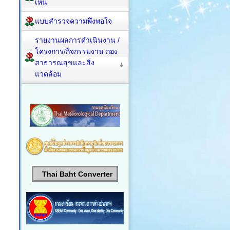
เห็น
แบบสำรวจความพึงพอใจ
รายงานผลการดำเนินงาน /
โครงการ/กิจกรรมงาน กอง
สาธารณสุขและสิ่ง
แวดล้อม
Thai Baht Converter