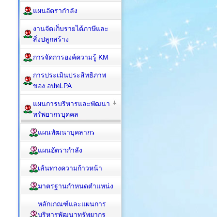
แผนอัตรากำลัง
งานจัดเก็บรายได้ภาษีและ
สิ่งปลูกสร้าง
การจัดการองค์ความรู้ KM
การประเมินประสิทธิภาพ
ของ อปทLPA
แผนการบริหารและพัฒนา
ทรัพยากรบุคคล
แผนพัฒนาบุคลากร
แผนอัตรากำลัง
เส้นทางความก้าวหน้า
มาตรฐานกำหนดตำแหน่ง
หลักเกณฑ์และแผนการ
บริหารพัฒนาทรัพยากร