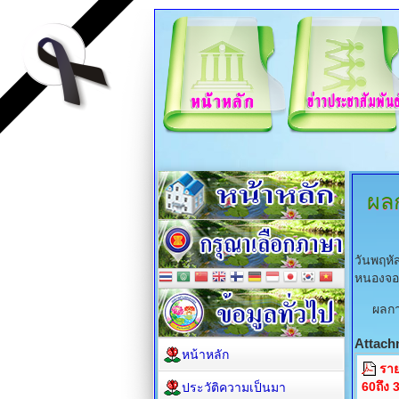
ผล
วันพฤหั
หนองจอ
ผลการดำ
Attach
หน้าหลัก
ราย
60ถึง 
ประวัติความเป็นมา