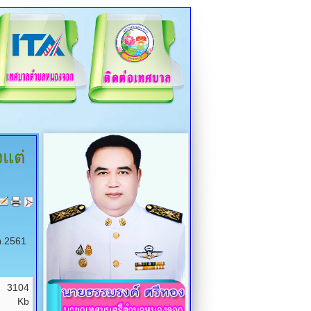
แต่
ค.2561
3104
Kb