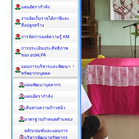
แผนอัตรากำลัง
งานจัดเก็บรายได้ภาษีและ
สิ่งปลูกสร้าง
การจัดการองค์ความรู้ KM
การประเมินประสิทธิภาพ
ของ อปทLPA
แผนการบริหารและพัฒนา
ทรัพยากรบุคคล
แผนพัฒนาบุคลากร
แผนอัตรากำลัง
เส้นทางความก้าวหน้า
มาตรฐานกำหนดตำแหน่ง
หลักเกณฑ์และแผนการ
บริหารพัฒนาทรัพยากร