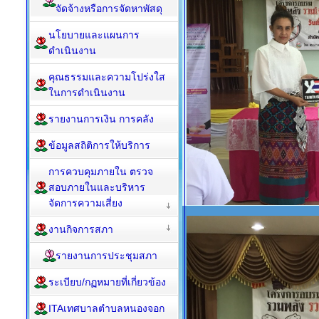
จัดจ้างหรือการจัดหาพัสดุ
นโยบายและแผนการ
ดำเนินงาน
คุณธรรมและความโปร่งใส
ในการดำเนินงาน
รายงานการเงิน การคลัง
ข้อมูลสถิติการให้บริการ
การควบคุมภายใน ตรวจ
สอบภายในและบริหาร
จัดการความเสี่ยง
งานกิจการสภา
รายงานการประชุมสภา
ระเบียบ/กฏหมายที่เกี่ยวข้อง
ITAเทศบาลตำบลหนองจอก