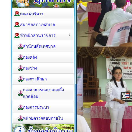
คณะผู้บริหาร
สมาชิกสภาเทศบาล
หัวหน้าส่วนราชการ
สำนักปลัดเทศบาล
กองคลัง
กองช่าง
กองการศึกษา
กองสาธารณสุขและสิ่ง
แวดล้อม
กองการประปา
หน่วยตรวจสอบภายใน