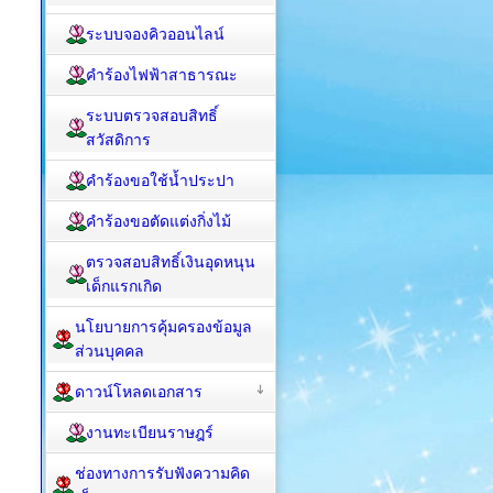
ระบบจองคิวออนไลน์
คำร้องไฟฟ้าสาธารณะ
ระบบตรวจสอบสิทธิ์
สวัสดิการ
คำร้องขอใช้น้ำประปา
คำร้องขอตัดแต่งกิ่งไม้
ตรวจสอบสิทธิ์เงินอุดหนุน
เด็กแรกเกิด
นโยบายการคุ้มครองข้อมูล
ส่วนบุคคล
ดาวน์โหลดเอกสาร
งานทะเบียนราษฎร์
ช่องทางการรับฟังความคิด