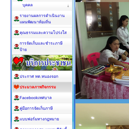
บุคคล
รายงานผลการดำเนินงาน
แผนพัฒนาท้องถิ่น
คุณธรรมและความโปร่งใส
การจัดเก็บและชำระภาษี
ป้าย
ประกาศ ทต.หนองจอก
ประมวลภาพกิจกรรม
Facebookเทศบาล
คู่มือการจัดเก็บภาษี
แบบฟอร์มทางกฎหมาย