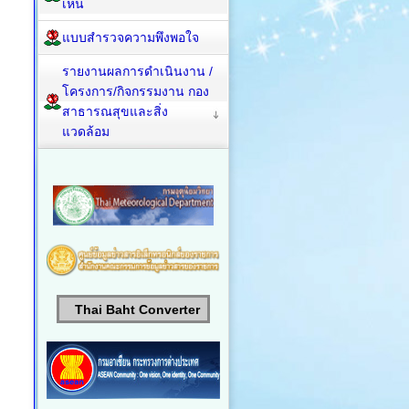
เห็น
แบบสำรวจความพึงพอใจ
รายงานผลการดำเนินงาน /
โครงการ/กิจกรรมงาน กอง
สาธารณสุขและสิ่ง
แวดล้อม
Thai Baht Converter