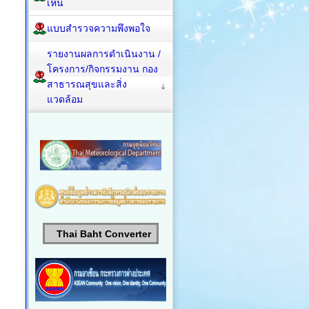
เห็น
แบบสำรวจความพึงพอใจ
รายงานผลการดำเนินงาน /
โครงการ/กิจกรรมงาน กอง
สาธารณสุขและสิ่ง
แวดล้อม
Thai Baht Converter