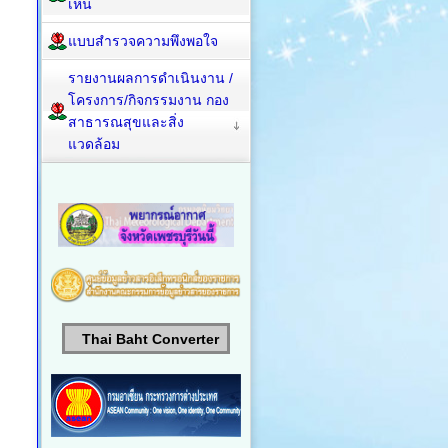
เห็น
แบบสำรวจความพึงพอใจ
รายงานผลการดำเนินงาน /
โครงการ/กิจกรรมงาน กอง
สาธารณสุขและสิ่ง
แวดล้อม
Thai Baht Converter