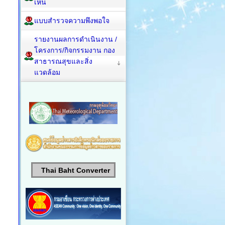
เห็น
แบบสำรวจความพึงพอใจ
รายงานผลการดำเนินงาน /
โครงการ/กิจกรรมงาน กอง
สาธารณสุขและสิ่ง
แวดล้อม
Thai Baht Converter