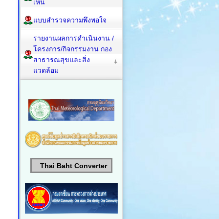
เห็น
แบบสำรวจความพึงพอใจ
รายงานผลการดำเนินงาน /
โครงการ/กิจกรรมงาน กอง
สาธารณสุขและสิ่ง
แวดล้อม
Thai Baht Converter