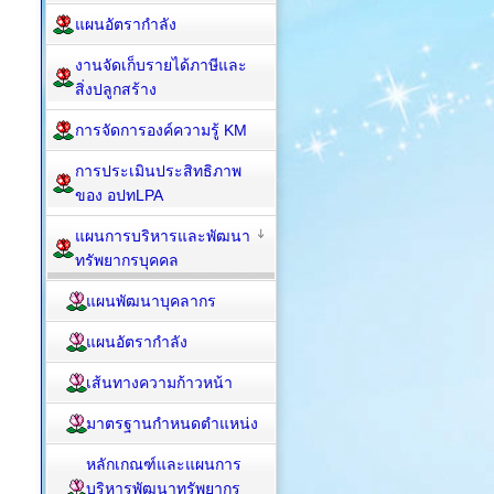
แผนอัตรากำลัง
งานจัดเก็บรายได้ภาษีและ
สิ่งปลูกสร้าง
การจัดการองค์ความรู้ KM
การประเมินประสิทธิภาพ
ของ อปทLPA
แผนการบริหารและพัฒนา
ทรัพยากรบุคคล
แผนพัฒนาบุคลากร
แผนอัตรากำลัง
เส้นทางความก้าวหน้า
มาตรฐานกำหนดตำแหน่ง
หลักเกณฑ์และแผนการ
บริหารพัฒนาทรัพยากร