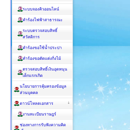
ระบบจองคิวออนไลน์
คำร้องไฟฟ้าสาธารณะ
ระบบตรวจสอบสิทธิ์
สวัสดิการ
คำร้องขอใช้น้ำประปา
คำร้องขอตัดแต่งกิ่งไม้
ตรวจสอบสิทธิ์เงินอุดหนุน
เด็กแรกเกิด
นโยบายการคุ้มครองข้อมูล
ส่วนบุคคล
ดาวน์โหลดเอกสาร
งานทะเบียนราษฎร์
ช่องทางการรับฟังความคิด