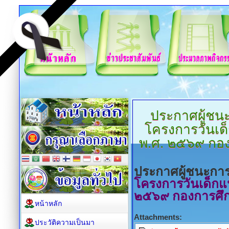
ประกาศผู้ช
โครงการวันเด
พ.ศ. ๒๕๖๙ กอง
ประกาศผู้ชนะก
โครงการวันเด็กแ
๒๕๖๙ กองการศึก
หน้าหลัก
Attachments:
ประวัติความเป็นมา