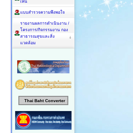
เห็น
แบบสำรวจความพึงพอใจ
รายงานผลการดำเนินงาน /
โครงการ/กิจกรรมงาน กอง
สาธารณสุขและสิ่ง
แวดล้อม
Thai Baht Converter