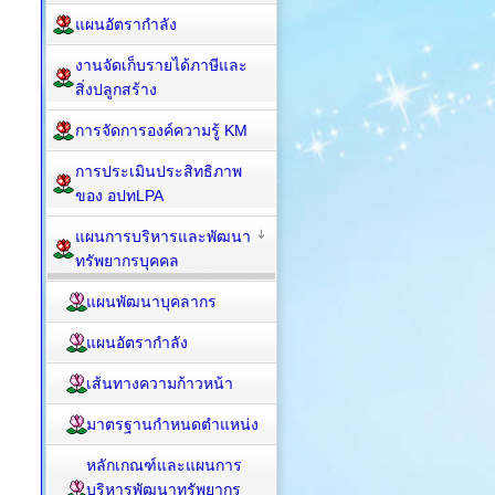
แผนอัตรากำลัง
งานจัดเก็บรายได้ภาษีและ
สิ่งปลูกสร้าง
การจัดการองค์ความรู้ KM
การประเมินประสิทธิภาพ
ของ อปทLPA
แผนการบริหารและพัฒนา
ทรัพยากรบุคคล
แผนพัฒนาบุคลากร
แผนอัตรากำลัง
เส้นทางความก้าวหน้า
มาตรฐานกำหนดตำแหน่ง
หลักเกณฑ์และแผนการ
บริหารพัฒนาทรัพยากร