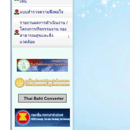
เห็น
แบบสำรวจความพึงพอใจ
รายงานผลการดำเนินงาน /
โครงการ/กิจกรรมงาน กอง
สาธารณสุขและสิ่ง
แวดล้อม
Thai Baht Converter