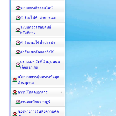
ระบบจองคิวออนไลน์
คำร้องไฟฟ้าสาธารณะ
ระบบตรวจสอบสิทธิ์
สวัสดิการ
คำร้องขอใช้น้ำประปา
คำร้องขอตัดแต่งกิ่งไม้
ตรวจสอบสิทธิ์เงินอุดหนุน
เด็กแรกเกิด
นโยบายการคุ้มครองข้อมูล
ส่วนบุคคล
ดาวน์โหลดเอกสาร
งานทะเบียนราษฎร์
ช่องทางการรับฟังความคิด