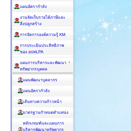
แผนอัตรากำลัง
งานจัดเก็บรายได้ภาษีและ
สิ่งปลูกสร้าง
การจัดการองค์ความรู้ KM
การประเมินประสิทธิภาพ
ของ อปทLPA
แผนการบริหารและพัฒนา
ทรัพยากรบุคคล
แผนพัฒนาบุคลากร
แผนอัตรากำลัง
เส้นทางความก้าวหน้า
มาตรฐานกำหนดตำแหน่ง
หลักเกณฑ์และแผนการ
บริหารพัฒนาทรัพยากร