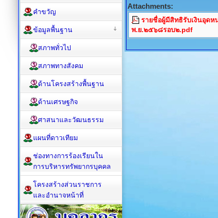
Attachments:
คำขวัญ
รายชื่อผู้มีสิทธิรับเงินอุ
ข้อมูลพื้นฐาน
พ.ย.๒๕๖๘รอบ๒.pdf
สภาพทั่วไป
สภาพทางสังคม
ด้านโครงสร้างพื้นฐาน
ด้านเศรษฐกิจ
ศาสนาและวัฒนธรรม
แผนที่ดาวเทียม
ช่องทางการร้องเรียนใน
การบริหารทรัพยากรบุคคล
โครงสร้างส่วนราชการ
และอำนาจหน้าที่