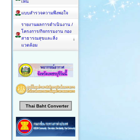
เห็น
แบบสำรวจความพึงพอใจ
รายงานผลการดำเนินงาน /
โครงการ/กิจกรรมงาน กอง
สาธารณสุขและสิ่ง
แวดล้อม
Thai Baht Converter