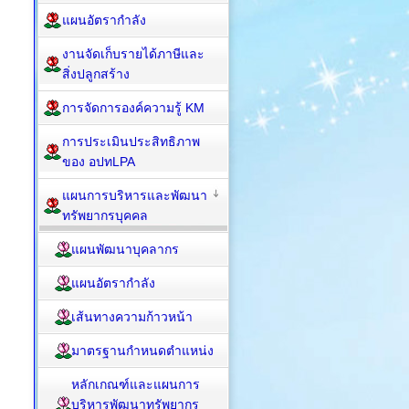
แผนอัตรากำลัง
งานจัดเก็บรายได้ภาษีและ
สิ่งปลูกสร้าง
การจัดการองค์ความรู้ KM
การประเมินประสิทธิภาพ
ของ อปทLPA
แผนการบริหารและพัฒนา
ทรัพยากรบุคคล
แผนพัฒนาบุคลากร
แผนอัตรากำลัง
เส้นทางความก้าวหน้า
มาตรฐานกำหนดตำแหน่ง
หลักเกณฑ์และแผนการ
บริหารพัฒนาทรัพยากร