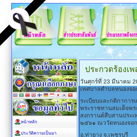
ประกวดร้องเพล
วันศุกร์ที่ 23 มีนาคม
เทศบาลตำบลหนองจอ
ระเบียบและกติกาการแข
พระราชทานสมเด็จพระ
สงกรานต์สืบสานประเ
หน้าหลัก
๒๕๖๑ ณววัดหนองจอก
ประวัติความเป็นมา
อ.ท่ายาง จ.เพชรบุรี