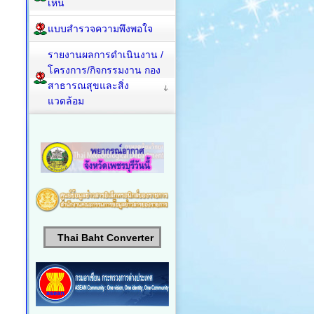
เห็น
แบบสำรวจความพึงพอใจ
รายงานผลการดำเนินงาน /
โครงการ/กิจกรรมงาน กอง
สาธารณสุขและสิ่ง
แวดล้อม
Thai Baht Converter