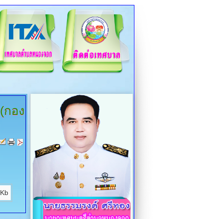
(กอง
 Kb