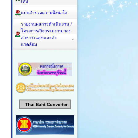
เห็น
แบบสำรวจความพึงพอใจ
รายงานผลการดำเนินงาน /
โครงการ/กิจกรรมงาน กอง
สาธารณสุขและสิ่ง
แวดล้อม
Thai Baht Converter