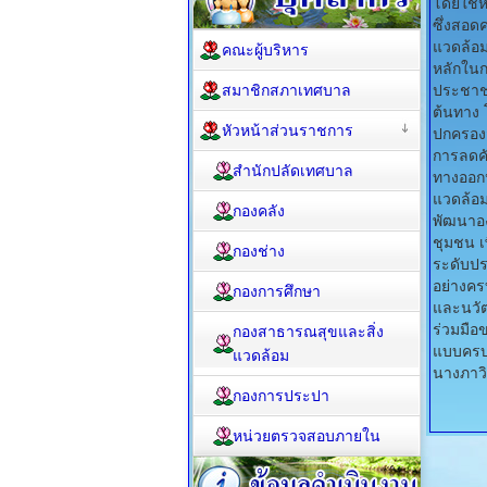
โดยใช้ห
ซึ่งสอด
แวดล้อม
คณะผู้บริหาร
หลักในก
สมาชิกสภาเทศบาล
ประชาชน
ต้นทาง 
หัวหน้าส่วนราชการ
ปกครองส
การลดคั
สำนักปลัดเทศบาล
ทางออกห
แวดล้อม
กองคลัง
พัฒนาอ
ชุมชน 
กองช่าง
ระดับปร
อย่างคร
กองการศึกษา
และนวัต
ร่วมมือ
กองสาธารณสุขและสิ่ง
แบบครบว
แวดล้อม
นางภาวิ
กองการประปา
หน่วยตรวจสอบภายใน