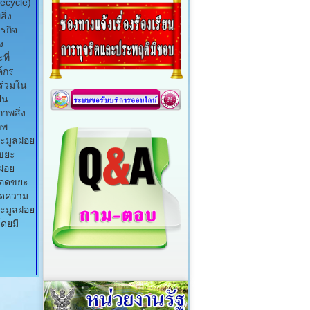
ecycle)
ิ่ง
รกิจ
ง
ี่
์กร
ร่วมใน
็น
าพสิ่ง
าพ
ะมูลฝอย
ขยะ
ลฝอย
ลอดขยะ
ิดความ
ยะมูลฝอย
ดยมี