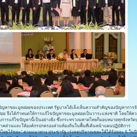
หาขยะมูลฝอยของประเทศ รัฐบาลได้เล็งเห็นความสำคัญของปัญหาการจ
อย จึงได้กำหนดให้การแก้ไขปัญหาขยะมูลฝอยเป็นวาระแห่งชาติ โดยให้ค
บการแก้ไขปัญหานี้เป็นอย่างยิ่ง ซึ่งกระทรวงมหาดไทยก็มอบหมายทุกจังหวัด
าคส่วนและให้องค์กรปกครองส่วนท้องถิ่นในพื้นที่เดินหน้าแผนปฏิบัติการ
ไทยไร้ขยะ” ตามแนวทาง ประชารัฐ เร่งลดปริมาณขยะให้ได้ร้อยละ 5 ในปี