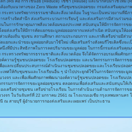
ลัก 3Rs คือ การใช้น้อย (Reduce) ใช้ซ้ำ (Reuse) และนำกลับมาใช้ใหม่ (R
คล้องกับแนวทางของ Zero Waste หรือชุมชนปลอดขยะ กรมส่งเสริมคุณภาพส
 กระทรวงทรัพยากรธรรมชาติและสิ่งแวดล้อม ในฐานะเป็นหน่วยงานที่มีภา
ารสร้างจิตสำนึก ส่งเสริมกระบวนการเรียนรู้ และส่งเสริมการมีส่วนร่วมขอ
ในการรักษาคุณภาพสิ่งแวดล้อมของประเทศ สนับสนุนให้มีการจัดการขยะท
โดยส่งเสริมให้มีการคัดแยกขยะมูลฝอยออกจากแหล่งกำเนิด สนับสนุนให้องค
่วนท้องถิ่น ชุมชน สถานศึกษา สถานประกอบการ และภาคีเครือข่ายมีส่วน
ดแยกและนำขยะมูลฝอยกลับมาใช้ใหม่ เพื่อเสริมสร้างสังคมรีไซเคิลซึ่งจะเป
นึ่งที่มีประสิทธิภาพในการลดปริมาณขยะมูลฝอย ในการนี้กรมส่งเสริมคุณภ
 กระทรวงทรัพยากรธรรมชาติและสิ่งแวดล้อม จึงได้จัดการอบรมเพิ่มศักยภ
งค์ความรู้ชุมชนปลอดขยะ โรงเรียนปลอดขยะ และนวัตกรรมการจัดการขย
เพื่อแลกเปลี่ยนประสบการณ์ดำเนินงานชุมชนปลอดขยะและโรงเรียนปลอด
ะเทศให้กับชุมชนและโรงเรียนอื่น ๆ นำไปประยุกต์ใช้ในการจัดการขยะมู
บวงจร และเพื่อเพิ่มศักยภาพพัฒนาองค์ความรู้ชุมชนปลอดขยะ โรงเรียนป
กรรมการจัดการขยะมูลฝอยชุมชน ตลอดจนเพื่อส่งเสริมและสนับสนุนให้เก
ของเครือข่ายชุมชน เครือข่ายโรงเรียน ในการดำเนินงานด้านการจัดการข
งจร ในวันจันทร์ที่ 22 มกราคม 2561 ณ โรงแรมเอเชีย กรุงเทพมหานคร โ
นี ณ สายบุรี ผู้อำนวยการกองส่งเสริมและเผยแพร่ เป็นประธาน