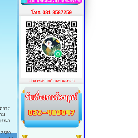
โทร. 081-8587259
Line เทศบาลตำบลหนองจอก
ัดการ
วาม
บูรณา
 2560