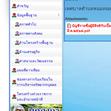
คำขวัญ
เทศบาลตำบลหนองจอก อ
ข้อมูลพื้นฐาน
Attachments:
สภาพทั่วไป
บัญชีรายชื่อผู้มีสิทธิรับเบี
มี.ค.๒๕๖๘.pdf
สภาพทางสังคม
ด้านโครงสร้างพื้นฐาน
ด้านเศรษฐกิจ
ศาสนาและวัฒนธรรม
แผนที่ดาวเทียม
ช่องทางการร้องเรียนใน
การบริหารทรัพยากรบุคคล
โครงสร้างส่วนราชการ
และอำนาจหน้าที่