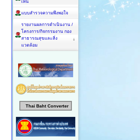
เห็น
แบบสำรวจความพึงพอใจ
รายงานผลการดำเนินงาน /
โครงการ/กิจกรรมงาน กอง
สาธารณสุขและสิ่ง
แวดล้อม
Thai Baht Converter