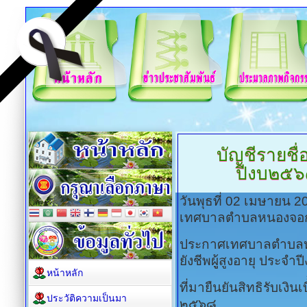
บัญชีรายชื่อผ
ปีงบ๒๕๖
วันพุธที่ 02 เมษายน 
เทศบาลตำบลหนองจอ
ประกาศเทศบาลตำบลหนองจอ
ยังชีพผูู้สูงอายุ ประ
หน้าหลัก
ที่มายืนยันสิทธิรับเงิน
ประวัติความเป็นมา
๒๕๖๘