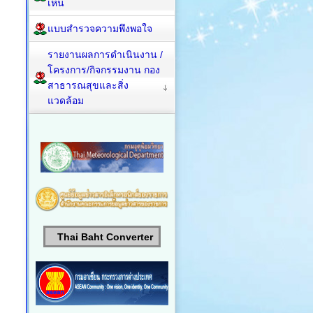
เห็น
แบบสำรวจความพึงพอใจ
รายงานผลการดำเนินงาน /
โครงการ/กิจกรรมงาน กอง
สาธารณสุขและสิ่ง
แวดล้อม
Thai Baht Converter