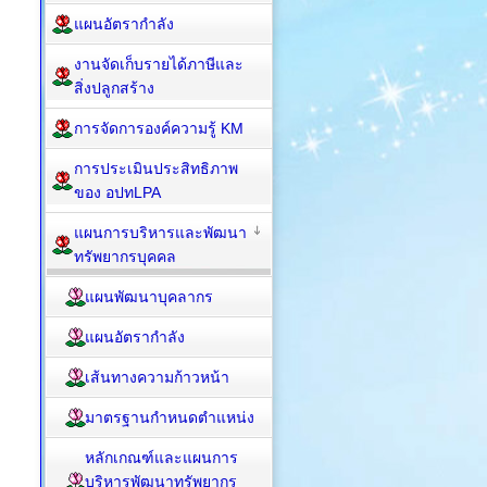
แผนอัตรากำลัง
งานจัดเก็บรายได้ภาษีและ
สิ่งปลูกสร้าง
การจัดการองค์ความรู้ KM
การประเมินประสิทธิภาพ
ของ อปทLPA
แผนการบริหารและพัฒนา
ทรัพยากรบุคคล
แผนพัฒนาบุคลากร
แผนอัตรากำลัง
เส้นทางความก้าวหน้า
มาตรฐานกำหนดตำแหน่ง
หลักเกณฑ์และแผนการ
บริหารพัฒนาทรัพยากร