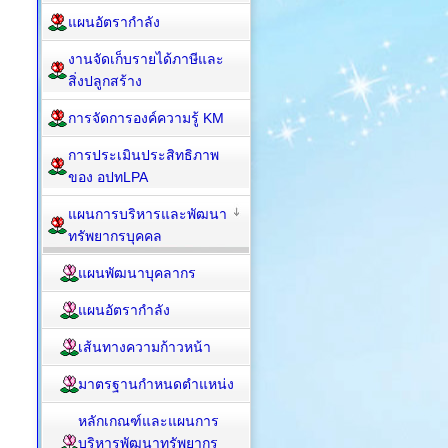
แผนอัตรากำลัง
งานจัดเก็บรายได้ภาษีและ
สิ่งปลูกสร้าง
การจัดการองค์ความรู้ KM
การประเมินประสิทธิภาพ
ของ อปทLPA
แผนการบริหารและพัฒนา
ทรัพยากรบุคคล
แผนพัฒนาบุคลากร
แผนอัตรากำลัง
เส้นทางความก้าวหน้า
มาตรฐานกำหนดตำแหน่ง
หลักเกณฑ์และแผนการ
บริหารพัฒนาทรัพยากร