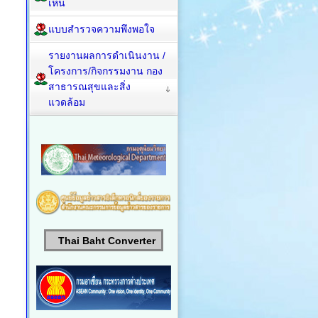
เห็น
แบบสำรวจความพึงพอใจ
รายงานผลการดำเนินงาน /
โครงการ/กิจกรรมงาน กอง
สาธารณสุขและสิ่ง
แวดล้อม
Thai Baht Converter