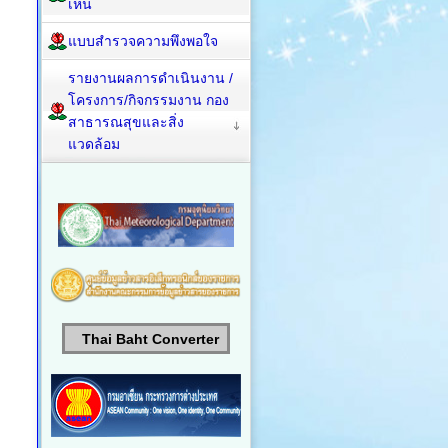
เห็น
แบบสำรวจความพึงพอใจ
รายงานผลการดำเนินงาน /
โครงการ/กิจกรรมงาน กอง
สาธารณสุขและสิ่ง
แวดล้อม
Thai Baht Converter