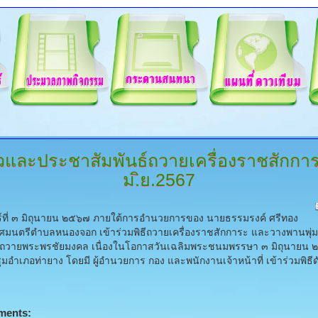
วและประชาสัมพันธ์ถวายเครื่องราชสักกา
ม.ิย.2567
ร์ที่ ๓ มิถุนายน ๒๕๖๗ ภายใต้การอำนวยการของ นายธรรมรงค์ ศรีทอง
มนตรีตำบลหนองจอก เข้าร่วมพิธีถวายเครื่องราชสักการะ และวางพานพุ่ม 
ยนถวายพระพรชัยมงคล เนื่องในโอกาสวันเฉลิมพระชนมพรรษา ๓ มิถุนายน
มอำเภอท่ายาง โดยมี ผู้อำนวยการ กอง และพนักงานเจ้าหน้าที่ เข้าร่วมพิธีด
ments: