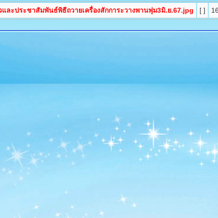
วและประชาสัมพันธ์พิธีถวายเครื่องสักการะวางพานพุ่ม3มิ.ย.67.jpg
[ ]
1