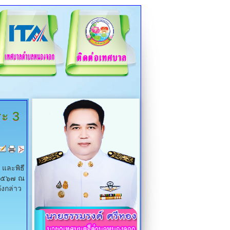
ระ
3
และพิธี
 ๒๕๖๗ ณ
ังกล่าว