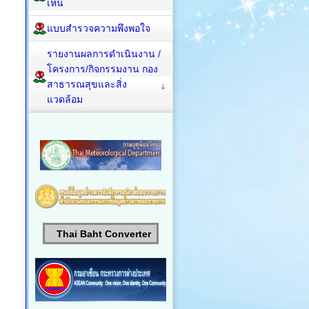
เห็น
แบบสำรวจความพึงพอใจ
รายงานผลการดำเนินงาน /
โครงการ/กิจกรรมงาน กอง
สาธารณสุขและสิ่ง
แวดล้อม
Thai Baht Converter