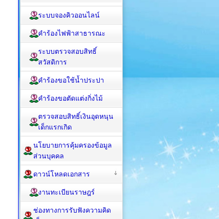
ระบบจองคิวออนไลน์
คำร้องไฟฟ้าสาธารณะ
ระบบตรวจสอบสิทธิ์
สวัสดิการ
คำร้องขอใช้น้ำประปา
คำร้องขอตัดแต่งกิ่งไม้
ตรวจสอบสิทธิ์เงินอุดหนุน
เด็กแรกเกิด
นโยบายการคุ้มครองข้อมูล
ส่วนบุคคล
ดาวน์โหลดเอกสาร
งานทะเบียนราษฎร์
ช่องทางการรับฟังความคิด