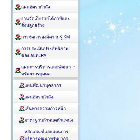
แผนอัตรากำลัง
งานจัดเก็บรายได้ภาษีและ
สิ่งปลูกสร้าง
การจัดการองค์ความรู้ KM
การประเมินประสิทธิภาพ
ของ อปทLPA
แผนการบริหารและพัฒนา
ทรัพยากรบุคคล
แผนพัฒนาบุคลากร
แผนอัตรากำลัง
เส้นทางความก้าวหน้า
มาตรฐานกำหนดตำแหน่ง
หลักเกณฑ์และแผนการ
บริหารพัฒนาทรัพยากร