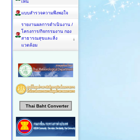
เห็น
แบบสำรวจความพึงพอใจ
รายงานผลการดำเนินงาน /
โครงการ/กิจกรรมงาน กอง
สาธารณสุขและสิ่ง
แวดล้อม
Thai Baht Converter