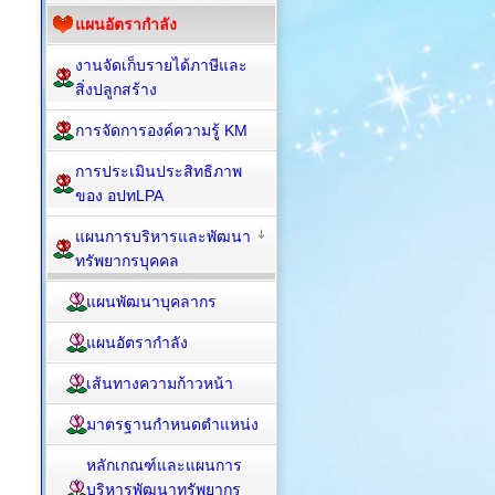
แผนอัตรากำลัง
งานจัดเก็บรายได้ภาษีและ
สิ่งปลูกสร้าง
การจัดการองค์ความรู้ KM
การประเมินประสิทธิภาพ
ของ อปทLPA
แผนการบริหารและพัฒนา
ทรัพยากรบุคคล
แผนพัฒนาบุคลากร
แผนอัตรากำลัง
เส้นทางความก้าวหน้า
มาตรฐานกำหนดตำแหน่ง
หลักเกณฑ์และแผนการ
บริหารพัฒนาทรัพยากร