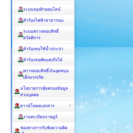
ระบบจองคิวออนไลน์
คำร้องไฟฟ้าสาธารณะ
ระบบตรวจสอบสิทธิ์
สวัสดิการ
คำร้องขอใช้น้ำประปา
คำร้องขอตัดแต่งกิ่งไม้
ตรวจสอบสิทธิ์เงินอุดหนุน
เด็กแรกเกิด
นโยบายการคุ้มครองข้อมูล
ส่วนบุคคล
ดาวน์โหลดเอกสาร
งานทะเบียนราษฎร์
ช่องทางการรับฟังความคิด