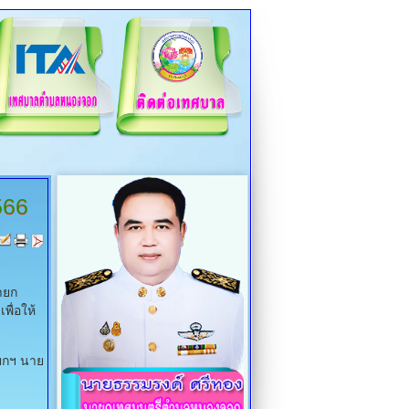
566
ายก
ื่อให้
ยกฯ นาย