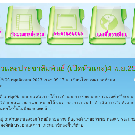
าวและประชาสัมพันธ์
(เปิดหัวแกะ)4 พ.ย.2
ร์ที่ 06 พฤศจิกายน 2023 เวลา 09:17 น.
เขียนโดย เทศบาลตำบล
ก
์ที่ ๔ พฤศจิกายน ๒๕๖๖ ภายใต้การอำนวยการของ นายธรรมรงค์ ศรีทอง น
ีตำบลหนองจอก มอบหมายให้ จนท. กองการประปา ดำเนินการเปิดหัวแกะ เพ
้นท่อใสขึ้นไม่มีตะกอนตกค้าง
มู่ ๕ ตำบลหนองจอก โดยมีนายฉกาจ ดิษฐวงศ์ นายธวัชชัย ทองสุข รองนา
คงทิพย์ ประธานสภาฯ และสมาชิกลงพื้นที่ด้วย