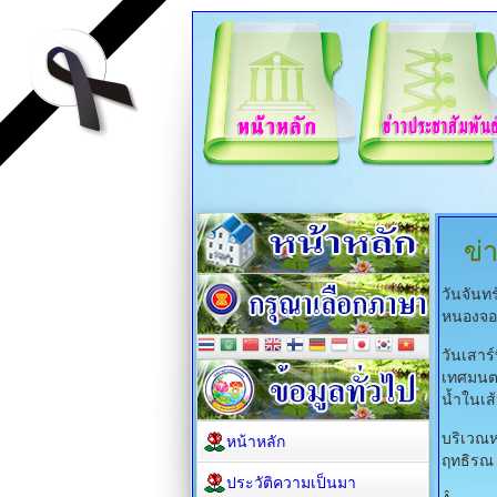
ข่
วันจันท
หนองจอ
วันเสาร
เทศมนตร
น้ำในเส
บริเวณห
หน้าหลัก
ฤทธิรณ 
ประวัติความเป็นมา