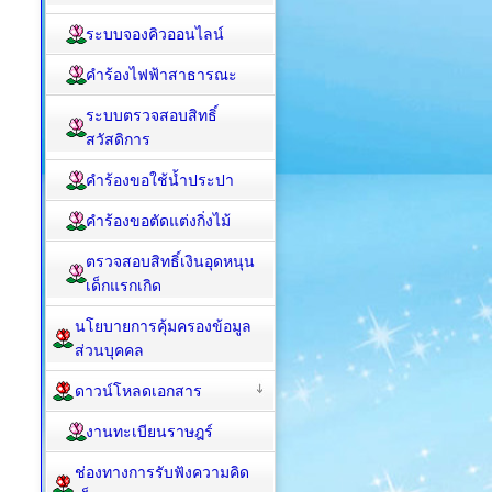
ระบบจองคิวออนไลน์
คำร้องไฟฟ้าสาธารณะ
ระบบตรวจสอบสิทธิ์
สวัสดิการ
คำร้องขอใช้น้ำประปา
คำร้องขอตัดแต่งกิ่งไม้
ตรวจสอบสิทธิ์เงินอุดหนุน
เด็กแรกเกิด
นโยบายการคุ้มครองข้อมูล
ส่วนบุคคล
ดาวน์โหลดเอกสาร
งานทะเบียนราษฎร์
ช่องทางการรับฟังความคิด