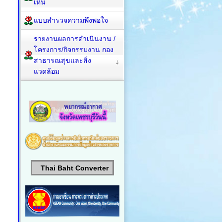
เห็น
แบบสำรวจความพึงพอใจ
รายงานผลการดำเนินงาน /
โครงการ/กิจกรรมงาน กอง
สาธารณสุขและสิ่ง
แวดล้อม
Thai Baht Converter