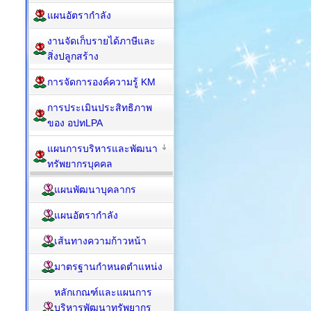
แผนอัตรากำลัง
งานจัดเก็บรายได้ภาษีและ
สิ่งปลูกสร้าง
การจัดการองค์ความรู้ KM
การประเมินประสิทธิภาพ
ของ อปทLPA
แผนการบริหารและพัฒนา
ทรัพยากรบุคคล
แผนพัฒนาบุคลากร
แผนอัตรากำลัง
เส้นทางความก้าวหน้า
มาตรฐานกำหนดตำแหน่ง
หลักเกณฑ์และแผนการ
บริหารพัฒนาทรัพยากร