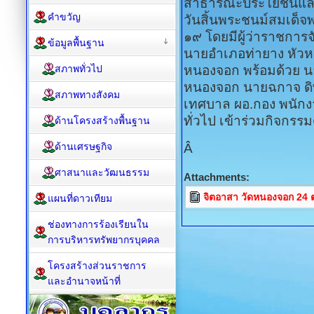
สาธารณะประโยชน์และ
คำขวัญ
วันสิ้นพระชนม์สมเด็
๑๙ โดยมีผู้ว่าราชการจ
ข้อมูลพื้นฐาน
นายอำเภอท่ายาง หัวหน
สภาพทั่วไป
หนองจอก พร้อมด้วย 
หนองจอก นายฉกาจ ดิษ
สภาพทางสังคม
เทศบาล ผอ.กอง พนักง
ทั่วไป เข้าร่วมกิจกร
ด้านโครงสร้างพื้นฐาน
ด้านเศรษฐกิจ
Â
ศาสนาและวัฒนธรรม
Attachments:
จิตอาสา วัดหนองจอก 24 
แผนที่ดาวเทียม
ช่องทางการร้องเรียนใน
การบริหารทรัพยากรบุคคล
โครงสร้างส่วนราชการ
และอำนาจหน้าที่